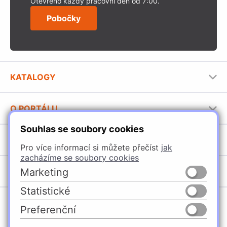
Otevřeno každý pracovní den od 7:00.
Pobočky
KATALOGY
Nábytkové kování Häfele
O PORTÁLU
Stavební katalog Häfele
Souhlas se soubory cookies
Provozovatel portálu
Brožury Häfele
SORTIMENT
Jak používat portál
Pro více informací si můžete přečíst
jak
zacházíme se soubory cookies
Úchytky
POBOČKY
Marketing
Nábytkové kování
Statistické
Špačince
Vybavení kuchyní
Preferenční
Žilina
Osvětlení a elektro
Česko
Slovensko
Ličartovce
Posuvné kování