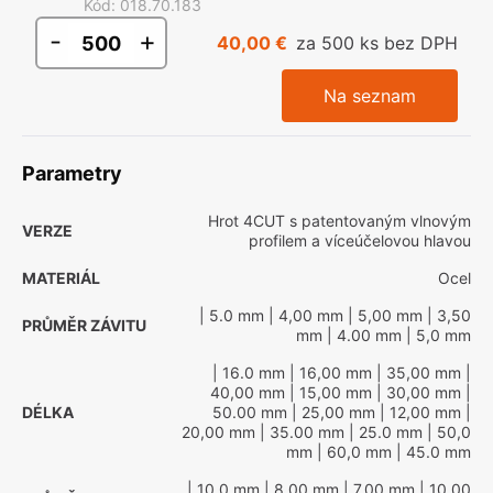
Kód
:
018.70.183
-
+
40,00 €
za 500 ks bez DPH
Na seznam
Parametry
Hrot 4CUT s patentovaným vlnovým
VERZE
profilem a víceúčelovou hlavou
MATERIÁL
Ocel
| 5.0 mm
| 4,00 mm
| 5,00 mm
| 3,50
PRŮMĚR ZÁVITU
mm
| 4.00 mm
| 5,0 mm
| 16.0 mm
| 16,00 mm
| 35,00 mm
|
40,00 mm
| 15,00 mm
| 30,00 mm
|
DÉLKA
50.00 mm
| 25,00 mm
| 12,00 mm
|
20,00 mm
| 35.00 mm
| 25.0 mm
| 50,0
mm
| 60,0 mm
| 45.0 mm
| 10.0 mm
| 8,00 mm
| 7,00 mm
| 10,00