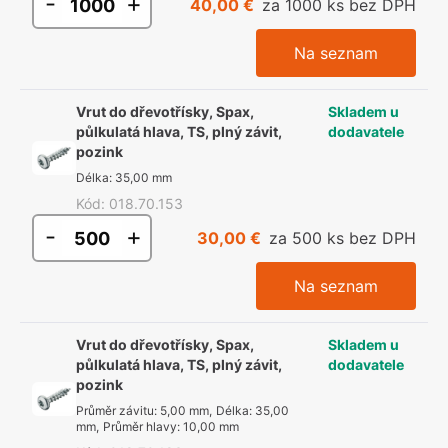
-
+
40,00 €
za 1000 ks bez DPH
Na seznam
Vrut do dřevotřísky, Spax,
Skladem u
půlkulatá hlava, TS, plný závit,
dodavatele
pozink
Délka
:
35,00 mm
Kód
:
018.70.153
-
+
30,00 €
za 500 ks bez DPH
Na seznam
Vrut do dřevotřísky, Spax,
Skladem u
půlkulatá hlava, TS, plný závit,
dodavatele
pozink
Průměr závitu
:
5,00 mm
,
Délka
:
35,00
mm
,
Průměr hlavy
:
10,00 mm