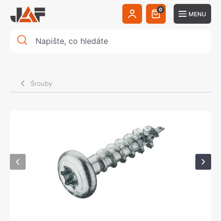
0
MENU
Šrouby