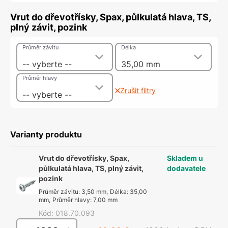
Vrut do dřevotřísky, Spax, půlkulatá hlava, TS,
plný závit, pozink
Průměr závitu
Délka
-- vyberte --
35,00 mm
Průměr hlavy
Zrušit filtry
-- vyberte --
Varianty produktu
Vrut do dřevotřísky, Spax,
Skladem u
půlkulatá hlava, TS, plný závit,
dodavatele
pozink
Průměr závitu
:
3,50 mm
,
Délka
:
35,00
mm
,
Průměr hlavy
:
7,00 mm
Kód
:
018.70.093