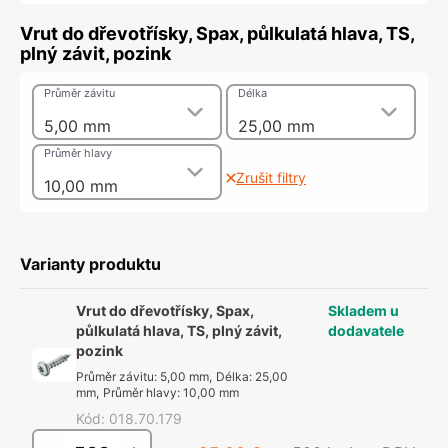
Vrut do dřevotřísky, Spax, půlkulatá hlava, TS,
plný závit, pozink
Průměr závitu
Délka
5,00 mm
25,00 mm
Průměr hlavy
Zrušit filtry
10,00 mm
Varianty produktu
Vrut do dřevotřísky, Spax,
Skladem u
půlkulatá hlava, TS, plný závit,
dodavatele
pozink
Průměr závitu
:
5,00 mm
,
Délka
:
25,00
mm
,
Průměr hlavy
:
10,00 mm
Kód
:
018.70.179