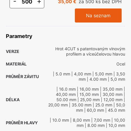
-
+
35,00 €
za 500 ks bez DPH
Na seznam
Parametry
Hrot 4CUT s patentovaným vlnovým
VERZE
profilem a víceúčelovou hlavou
MATERIÁL
Ocel
| 5.0 mm
| 4,00 mm
| 5,00 mm
| 3,50
PRŮMĚR ZÁVITU
mm
| 4.00 mm
| 5,0 mm
| 16.0 mm
| 16,00 mm
| 35,00 mm
|
40,00 mm
| 15,00 mm
| 30,00 mm
|
DÉLKA
50.00 mm
| 25,00 mm
| 12,00 mm
|
20,00 mm
| 35.00 mm
| 25.0 mm
| 50,0
mm
| 60,0 mm
| 45.0 mm
| 10.0 mm
| 8,00 mm
| 7,00 mm
| 10,00
PRŮMĚR HLAVY
mm
| 8.00 mm
| 10,0 mm