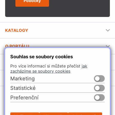
Pobočky
KATALOGY
Nábytkové kování Häfele
O PORTÁLU
Stavební katalog Häfele
Souhlas se soubory cookies
Provozovatel portálu
Brožury Häfele
SORTIMENT
Jak používat portál
Pro více informací si můžete přečíst
jak
zacházíme se soubory cookies
Úchytky
POBOČKY
Marketing
Nábytkové kování
Statistické
Špačince
Vybavení kuchyní
Preferenční
Žilina
Osvětlení a elektro
Česko
Slovensko
Ličartovce
Posuvné kování
Sielnica
Stavební kování