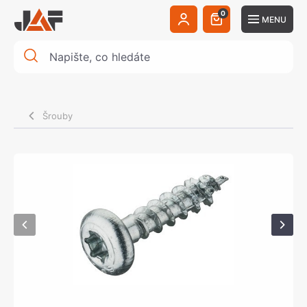
0
MENU
Šrouby