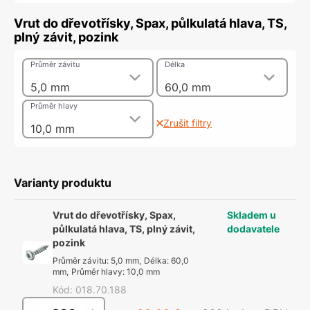
Vrut do dřevotřísky, Spax, půlkulatá hlava, TS,
plný závit, pozink
Průměr závitu
Délka
5,0 mm
60,0 mm
Průměr hlavy
Zrušit filtry
10,0 mm
Varianty produktu
Vrut do dřevotřísky, Spax,
Skladem u
půlkulatá hlava, TS, plný závit,
dodavatele
pozink
Průměr závitu
:
5,0 mm
,
Délka
:
60,0
mm
,
Průměr hlavy
:
10,0 mm
Kód
:
018.70.188