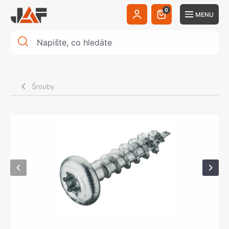
0
MENU
Šrouby