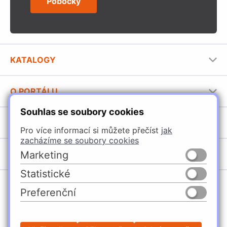
Pobočky
KATALOGY
Nábytkové kování Häfele
O PORTÁLU
Stavební katalog Häfele
Souhlas se soubory cookies
Provozovatel portálu
Brožury Häfele
SORTIMENT
Jak používat portál
Pro více informací si můžete přečíst
jak
zacházíme se soubory cookies
Úchytky
POBOČKY
Marketing
Nábytkové kování
Statistické
Špačince
Vybavení kuchyní
Preferenční
Žilina
Osvětlení a elektro
Česko
Slovensko
Ličartovce
Posuvné kování
Sielnica
Stavební kování