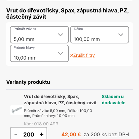
Vrut do dřevotřísky, Spax, zápustná hlava, PZ,
částečný závit
Průměr závitu
Délka
5,00 mm
100,00 mm
Průměr hlavy
Zrušit filtry
10,00 mm
Varianty produktu
Vrut do dřevotřísky, Spax,
Skladem u
zápustná hlava, PZ, částečný závit
dodavatele
Průměr závitu
:
5,00 mm
,
Délka
:
100,00
mm
,
Průměr hlavy
:
10,00 mm
Kód
:
018.00.493
-
+
42,00 €
za 200 ks bez DPH