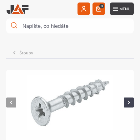
0
MENU
Šrouby