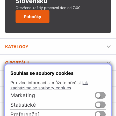
Slovensku
Otevřeno každý pracovní den od 7:00.
Pobočky
KATALOGY
Nábytkové kování Häfele
O PORTÁLU
Stavební katalog Häfele
Souhlas se soubory cookies
Provozovatel portálu
Brožury Häfele
SORTIMENT
Jak používat portál
Pro více informací si můžete přečíst
jak
zacházíme se soubory cookies
Úchytky
POBOČKY
Marketing
Nábytkové kování
Statistické
Špačince
Vybavení kuchyní
Preferenční
Žilina
Osvětlení a elektro