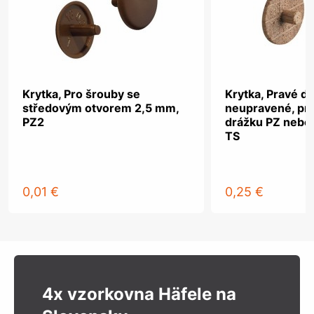
Krytka, Pro šrouby se
Krytka, Pravé dř
středovým otvorem 2,5 mm,
neupravené, pro
PZ2
drážku PZ nebo
TS
0,01 €
0,25 €
4x vzorkovna Häfele na