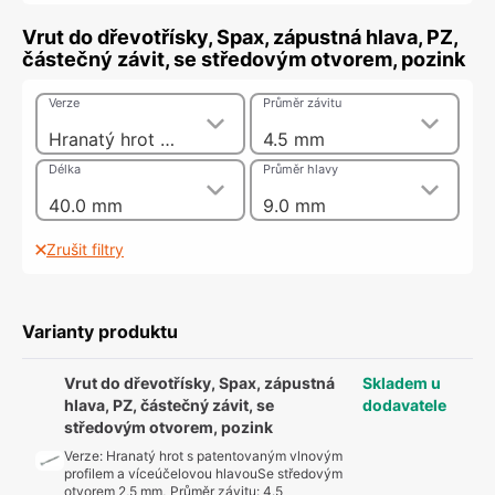
Vrut do dřevotřísky, Spax, zápustná hlava, PZ,
částečný závit, se středovým otvorem, pozink
Verze
Průměr závitu
Hranatý hrot s patentovaným vlnovým profilem a víceúčelovou hlavouSe středovým otvorem 2,5 mm
4.5 mm
Délka
Průměr hlavy
40.0 mm
9.0 mm
Zrušit filtry
Varianty produktu
Vrut do dřevotřísky, Spax, zápustná
Skladem u
hlava, PZ, částečný závit, se
dodavatele
středovým otvorem, pozink
Verze
:
Hranatý hrot s patentovaným vlnovým
profilem a víceúčelovou hlavouSe středovým
otvorem 2,5 mm
,
Průměr závitu
:
4.5