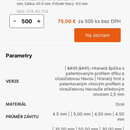
mm
,
Délka
:
40.0 mm
,
Průměr hlavy
:
9.0 mm
Kód
:
018.40.154
-
+
75,00 €
za 500 ks bez DPH
Na seznam
Parametry
| &#45;&#45;-Hranatá špička s
patentovaným profilem dříku a
víceúčelovou hlavou
| Hranatý hrot s
VERZE
patentovaným vlnovým profilem a
víceúčelovou hlavouSe středovým
otvorem 2,5 mm
MATERIÁL
Ocel
4.5 mm
|
| 5,00 mm
| 4,50 mm
| 4.50
PRŮMĚR ZÁVITU
mm
| 35,00 mm
| 50,00 mm
| 30.00 mm
|