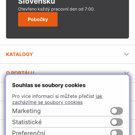
Slovensku
Otevřeno každý pracovní den od 7:00.
Pobočky
KATALOGY
Nábytkové kování Häfele
O PORTÁLU
Stavební katalog Häfele
Souhlas se soubory cookies
Provozovatel portálu
Brožury Häfele
SORTIMENT
Jak používat portál
Pro více informací si můžete přečíst
jak
zacházíme se soubory cookies
Úchytky
POBOČKY
Marketing
Nábytkové kování
Statistické
Špačince
Vybavení kuchyní
Preferenční
Žilina
Osvětlení a elektro