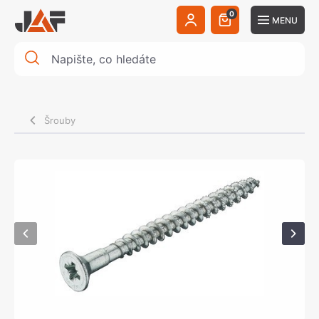
0
MENU
Šrouby