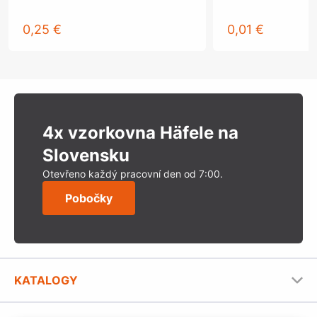
0,25 €
0,01 €
4x vzorkovna Häfele na
Slovensku
Otevřeno každý pracovní den od 7:00.
Pobočky
KATALOGY
Nábytkové kování Häfele