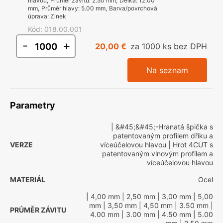
hlavou
,
Průměr závitu
:
2.50 mm
,
Délka
:
12.00
mm
,
Průměr hlavy
:
5.00 mm
,
Barva/povrchová
úprava
:
Zinek
Kód
:
018.00.001
-
+
20,00 €
za 1000 ks bez DPH
Na seznam
Parametry
| &#45;&#45;-Hranatá špička s
patentovaným profilem dříku a
VERZE
víceúčelovou hlavou
| Hrot 4CUT s
patentovaným vlnovým profilem a
víceúčelovou hlavou
MATERIÁL
Ocel
| 4,00 mm
| 2,50 mm
| 3,00 mm
| 5,00
mm
| 3,50 mm
| 4,50 mm
| 3.50 mm
|
PRŮMĚR ZÁVITU
4.00 mm
| 3.00 mm
| 4.50 mm
| 5.00