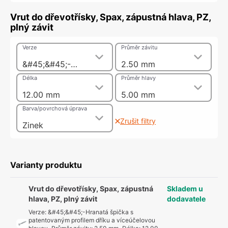
Vrut do dřevotřísky, Spax, zápustná hlava, PZ,
plný závit
Verze
Průměr závitu
&#45;&#45;-Hranatá špička s patentovaným profilem dříku a víceúčelovou hlavou
2.50 mm
Délka
Průměr hlavy
12.00 mm
5.00 mm
Barva/povrchová úprava
Zrušit filtry
Zinek
Varianty produktu
Vrut do dřevotřísky, Spax, zápustná
Skladem u
hlava, PZ, plný závit
dodavatele
Verze
:
&#45;&#45;-Hranatá špička s
patentovaným profilem dříku a víceúčelovou