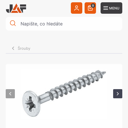
0
MENU
Šrouby