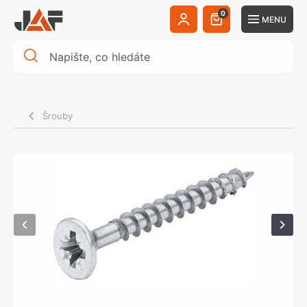
0
MENU
Šrouby