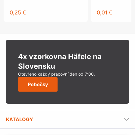
0,25 €
0,01 €
4x vzorkovna Häfele na
Slovensku
Otevřeno každý pracovní den od 7:00.
Pobočky
KATALOGY
Nábytkové kování Häfele