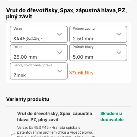
Vrut do dřevotřísky, Spax, zápustná hlava, PZ,
plný závit
Verze
Průměr závitu
&#45;&#45;-Hranatá špička s patentovaným profilem dříku a víceúčelovou hlavou
2.50 mm
Délka
Průměr hlavy
25.00 mm
5.00 mm
Barva/povrchová úprava
Zrušit filtry
Zinek
Varianty produktu
Vrut do dřevotřísky, Spax, zápustná
Skladem u
hlava, PZ, plný závit
dodavatele
Verze
:
&#45;&#45;-Hranatá špička s
patentovaným profilem dříku a víceúčelovou