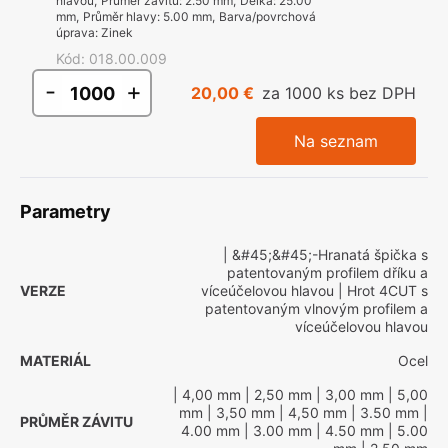
hlavou
,
Průměr závitu
:
2.50 mm
,
Délka
:
25.00
mm
,
Průměr hlavy
:
5.00 mm
,
Barva/povrchová
úprava
:
Zinek
Kód
:
018.00.009
-
+
20,00 €
za 1000 ks bez DPH
Na seznam
Parametry
| &#45;&#45;-Hranatá špička s
patentovaným profilem dříku a
VERZE
víceúčelovou hlavou
| Hrot 4CUT s
patentovaným vlnovým profilem a
víceúčelovou hlavou
MATERIÁL
Ocel
| 4,00 mm
| 2,50 mm
| 3,00 mm
| 5,00
mm
| 3,50 mm
| 4,50 mm
| 3.50 mm
|
PRŮMĚR ZÁVITU
4.00 mm
| 3.00 mm
| 4.50 mm
| 5.00