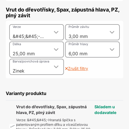
Vrut do dřevotřísky, Spax, zápustná hlava, PZ,
plný závit
Verze
Průměr závitu
&#45;&#45;-Hranatá špička s patentovaným profilem dříku a víceúčelovou hlavou
3,00 mm
Délka
Průměr hlavy
25,00 mm
6,00 mm
Barva/povrchová úprava
Zrušit filtry
Zinek
Varianty produktu
Vrut do dřevotřísky, Spax, zápustná
Skladem u
hlava, PZ, plný závit
dodavatele
Verze
:
&#45;&#45;-Hranatá špička s
patentovaným profilem dříku a víceúčelovou