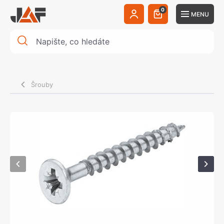
0
MENU
Šrouby