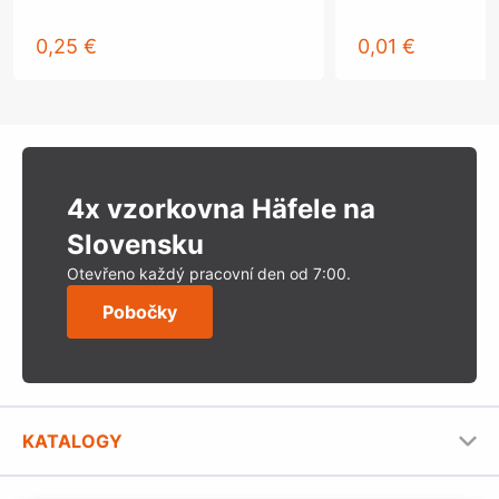
0,25 €
0,01 €
4x vzorkovna Häfele na
Slovensku
Otevřeno každý pracovní den od 7:00.
Pobočky
KATALOGY
Nábytkové kování Häfele