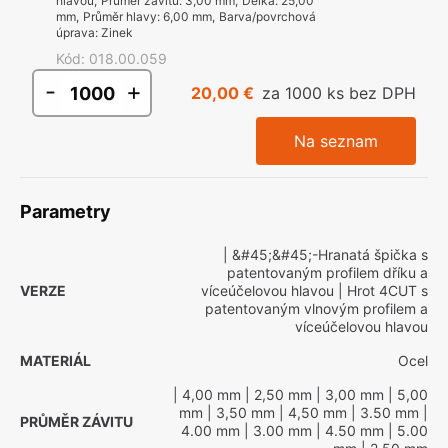
hlavou
,
Průměr závitu
:
3,00 mm
,
Délka
:
25,00
mm
,
Průměr hlavy
:
6,00 mm
,
Barva/povrchová
úprava
:
Zinek
Kód
:
018.00.059
-
+
20,00 €
za 1000 ks bez DPH
Na seznam
Parametry
| &#45;&#45;-Hranatá špička s
patentovaným profilem dříku a
VERZE
víceúčelovou hlavou
| Hrot 4CUT s
patentovaným vlnovým profilem a
víceúčelovou hlavou
MATERIÁL
Ocel
| 4,00 mm
| 2,50 mm
| 3,00 mm
| 5,00
mm
| 3,50 mm
| 4,50 mm
| 3.50 mm
|
PRŮMĚR ZÁVITU
4.00 mm
| 3.00 mm
| 4.50 mm
| 5.00