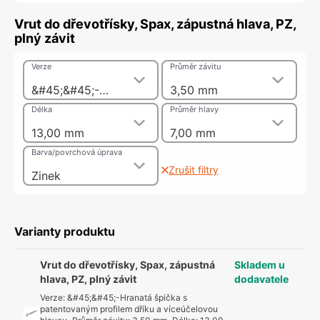
Vrut do dřevotřísky, Spax, zápustná hlava, PZ,
plný závit
Verze
Průměr závitu
&#45;&#45;-Hranatá špička s patentovaným profilem dříku a víceúčelovou hlavou
3,50 mm
Délka
Průměr hlavy
13,00 mm
7,00 mm
Barva/povrchová úprava
Zrušit filtry
Zinek
Varianty produktu
Vrut do dřevotřísky, Spax, zápustná
Skladem u
hlava, PZ, plný závit
dodavatele
Verze
:
&#45;&#45;-Hranatá špička s
patentovaným profilem dříku a víceúčelovou