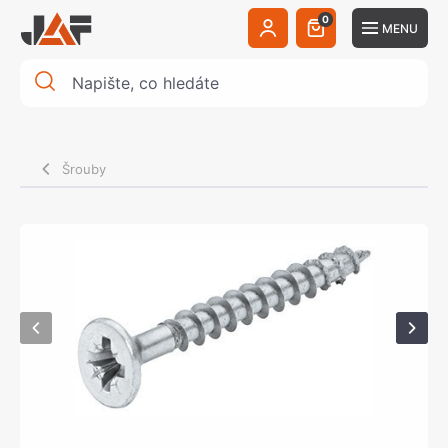
0
MENU
Šrouby