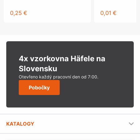
0,25 €
0,01 €
4x vzorkovna Häfele na
Slovensku
Otevřeno každý pracovní den od 7:00.
Pobočky
KATALOGY
Nábytkové kování Häfele