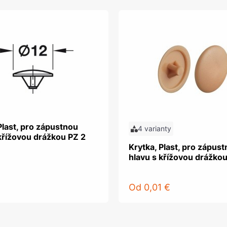
Plast, pro zápustnou
4 varianty
křížovou drážkou PZ 2
Krytka, Plast, pro zápus
hlavu s křížovou drážkou
Od
0,01 €