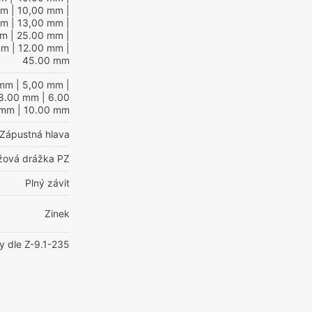
mm
| 10,00 mm
|
mm
| 13,00 mm
|
mm
| 25.00 mm
|
mm
| 12.00 mm
|
45.00 mm
 mm
| 5,00 mm
|
8.00 mm
| 6.00
 mm
| 10.00 mm
Zápustná hlava
ížová drážka PZ
Plný závit
Zinek
y dle Z-9.1-235