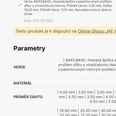
Verze
:
&#45;&#45;-Hranatá špička s patentovaným profilem
dříku a víceúčelovou hlavou
,
Průměr závitu
:
3,50 mm
,
Délka
:
16,00 mm
,
Průměr hlavy
:
7,00 mm
,
Barva/povrchová úprava
:
Zinek
Kód
:
018.00.084
Tento produkt je k dispozici na
Online-Shopu JAF
Parametry
| &#45;&#45;-Hranatá špička 
profilem dříku a víceúčelovou hla
VERZE
s patentovaným vlnovým profilem
MATERIÁL
| 4,00 mm
| 2,50 mm
| 3,00 mm
| 
PRŮMĚR ZÁVITU
mm
| 4,50 mm
| 3.50 mm
| 4.00
4.50 mm
| 5.0
| 16,00 mm
| 35,00 mm
| 40,00 
50,00 mm
| 15,00 mm
| 30,00 