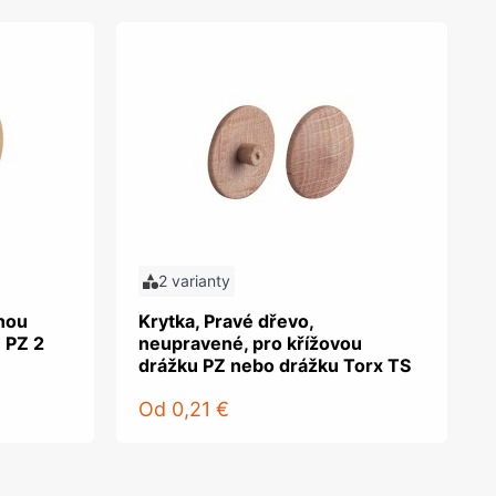
2 varianty
tnou
Krytka, Pravé dřevo,
 PZ 2
neupravené, pro křížovou
drážku PZ nebo drážku Torx TS
Od
0,21 €