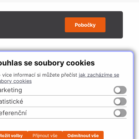
Pobočky
SLEDUJTE NÁS
ouhlas se soubory cookies
 více informací si můžete přečíst
jak zacházíme se
ubory cookies
rketing
atistické
eferenční
Česko
Slovensko
ložit volby
Přijmout vše
Odmítnout vše