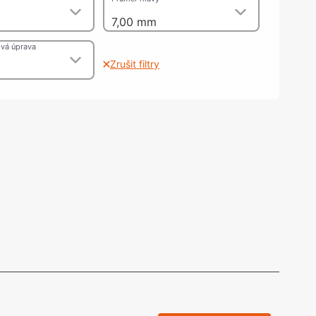
olečka
7,00 mm
olové nohy, Nábytkové nohy a
chanismy nastavení
vá úprava
olová kování
Zrušit filtry
bytkové kluzáky a kolečka