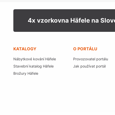
4x vzorkovna Häfele na Slo
KATALOGY
O PORTÁLU
Nábytkové kování Häfele
Provozovatel portálu
Stavební katalog Häfele
Jak používat portál
Brožury Häfele