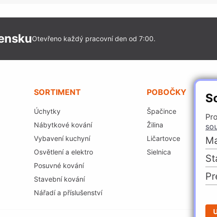
vensku
Otevřeno každý pracovní den od 7:00.
SORTIMENT
POBOČKY
S
Úchytky
Špačince
Pro
Nábytkové kování
Žilina
so
Vybavení kuchyní
Ličartovce
Ma
Osvětlení a elektro
Sielnica
St
Posuvné kování
Pr
Stavební kování
Nářadí a příslušenství
U