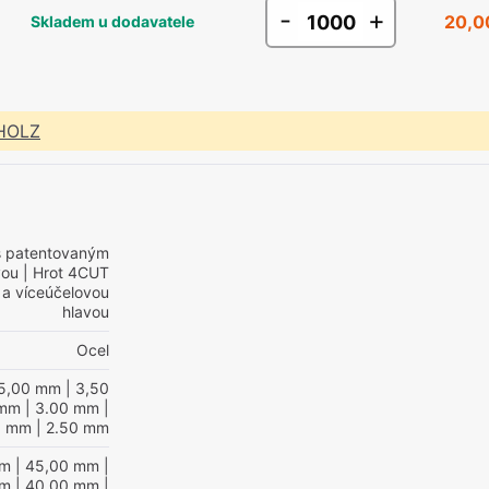
-
+
20,0
Skladem u dodavatele
 HOLZ
s patentovaným
vou
| Hrot 4CUT
 a víceúčelovou
hlavou
Ocel
5,00 mm
| 3,50
 mm
| 3.00 mm
|
0 mm
| 2.50 mm
mm
| 45,00 mm
|
mm
| 40.00 mm
|