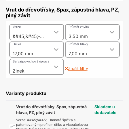
Vrut do dřevotřísky, Spax, zápustná hlava, PZ,
plný závit
Verze
Průměr závitu
&#45;&#45;-Hranatá špička s patentovaným profilem dříku a víceúčelovou hlavou
3,50 mm
Délka
Průměr hlavy
17,00 mm
7,00 mm
Barva/povrchová úprava
Zrušit filtry
Zinek
Varianty produktu
Vrut do dřevotřísky, Spax, zápustná
Skladem u
hlava, PZ, plný závit
dodavatele
Verze
:
&#45;&#45;-Hranatá špička s
patentovaným profilem dříku a víceúčelovou