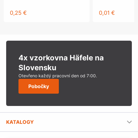
0,25 €
0,01 €
4x vzorkovna Häfele na
Slovensku
Otevřeno každý pracovní den od 7:00.
Pobočky
KATALOGY
Nábytkové kování Häfele