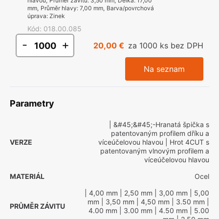
hlavou
,
Průměr závitu
:
3,50 mm
,
Délka
:
17,00
mm
,
Průměr hlavy
:
7,00 mm
,
Barva/povrchová
úprava
:
Zinek
Kód
:
018.00.085
-
+
20,00 €
za 1000 ks bez DPH
Na seznam
Parametry
| &#45;&#45;-Hranatá špička s
patentovaným profilem dříku a
VERZE
víceúčelovou hlavou
| Hrot 4CUT s
patentovaným vlnovým profilem a
víceúčelovou hlavou
MATERIÁL
Ocel
| 4,00 mm
| 2,50 mm
| 3,00 mm
| 5,00
mm
| 3,50 mm
| 4,50 mm
| 3.50 mm
|
PRŮMĚR ZÁVITU
4.00 mm
| 3.00 mm
| 4.50 mm
| 5.00