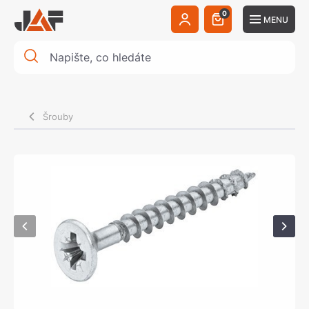
0
MENU
Šrouby