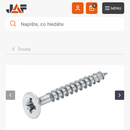
0
MENU
Šrouby