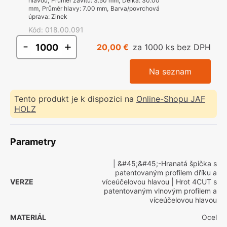
hlavou
,
Průměr závitu
:
3.50 mm
,
Délka
:
30.00
mm
,
Průměr hlavy
:
7.00 mm
,
Barva/povrchová
úprava
:
Zinek
Kód
:
018.00.091
-
+
20,00 €
za 1000 ks bez DPH
Na seznam
Tento produkt je k dispozici na
Online-Shopu JAF
HOLZ
Parametry
| &#45;&#45;-Hranatá špička s
patentovaným profilem dříku a
VERZE
víceúčelovou hlavou
| Hrot 4CUT s
patentovaným vlnovým profilem a
víceúčelovou hlavou
MATERIÁL
Ocel