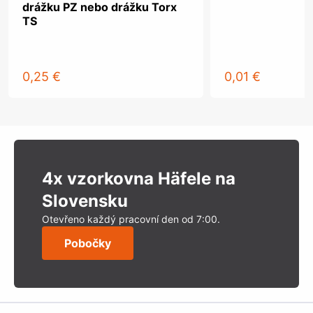
drážku PZ nebo drážku Torx
TS
0,25 €
0,01 €
4x vzorkovna Häfele na
Slovensku
Otevřeno každý pracovní den od 7:00.
Pobočky