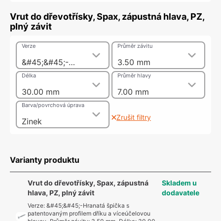
Vrut do dřevotřísky, Spax, zápustná hlava, PZ,
plný závit
Verze
Průměr závitu
&#45;&#45;-Hranatá špička s patentovaným profilem dříku a víceúčelovou hlavou
3.50 mm
Délka
Průměr hlavy
30.00 mm
7.00 mm
Barva/povrchová úprava
Zrušit filtry
Zinek
Varianty produktu
Vrut do dřevotřísky, Spax, zápustná
Skladem u
hlava, PZ, plný závit
dodavatele
Verze
:
&#45;&#45;-Hranatá špička s
patentovaným profilem dříku a víceúčelovou