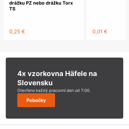
drážku PZ nebo drážku Torx
TS
0,25 €
0,01 €
4x vzorkovna Häfele na
Slovensku
Otevřeno každý pracovní den od 7:00.
Pobočky