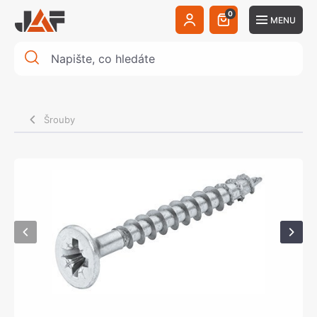
0
MENU
Šrouby