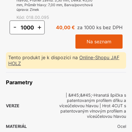
hlavou
,
Průměr závitu
:
3,50 mm
,
Délka
:
45,00
mm
,
Průměr hlavy
:
7,00 mm
,
Barva/povrchová
úprava
:
Zinek
Kód
:
018.00.095
-
+
40,00 €
za 1000 ks bez DPH
Na seznam
Tento produkt je k dispozici na
Online-Shopu JAF
HOLZ
Parametry
| &#45;&#45;-Hranatá špička s
patentovaným profilem dříku a
VERZE
víceúčelovou hlavou
| Hrot 4CUT s
patentovaným vlnovým profilem a
víceúčelovou hlavou
MATERIÁL
Ocel