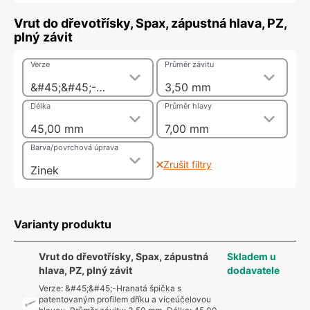
Vrut do dřevotřísky, Spax, zápustná hlava, PZ,
plný závit
Verze
Průměr závitu
&#45;&#45;-Hranatá špička s patentovaným profilem dříku a víceúčelovou hlavou
3,50 mm
Délka
Průměr hlavy
45,00 mm
7,00 mm
Barva/povrchová úprava
Zrušit filtry
Zinek
Varianty produktu
Vrut do dřevotřísky, Spax, zápustná
Skladem u
hlava, PZ, plný závit
dodavatele
Verze
:
&#45;&#45;-Hranatá špička s
patentovaným profilem dříku a víceúčelovou