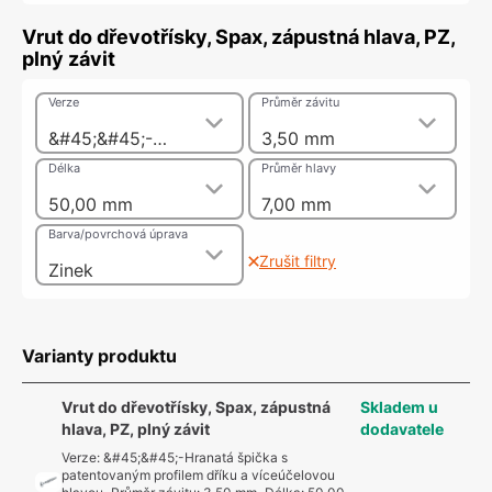
Vrut do dřevotřísky, Spax, zápustná hlava, PZ,
plný závit
Verze
Průměr závitu
&#45;&#45;-Hranatá špička s patentovaným profilem dříku a víceúčelovou hlavou
3,50 mm
Délka
Průměr hlavy
50,00 mm
7,00 mm
Barva/povrchová úprava
Zrušit filtry
Zinek
Varianty produktu
Vrut do dřevotřísky, Spax, zápustná
Skladem u
hlava, PZ, plný závit
dodavatele
Verze
:
&#45;&#45;-Hranatá špička s
patentovaným profilem dříku a víceúčelovou