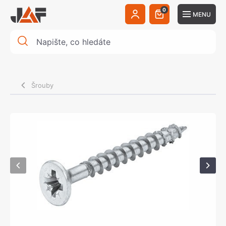
0
MENU
Šrouby