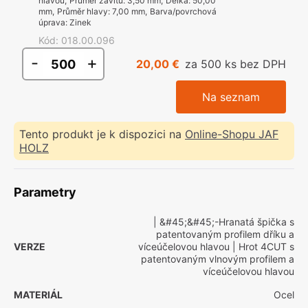
hlavou
,
Průměr závitu
:
3,50 mm
,
Délka
:
50,00
mm
,
Průměr hlavy
:
7,00 mm
,
Barva/povrchová
úprava
:
Zinek
Kód
:
018.00.096
-
+
20,00 €
za 500 ks bez DPH
Na seznam
Tento produkt je k dispozici na
Online-Shopu JAF
HOLZ
Parametry
| &#45;&#45;-Hranatá špička s
patentovaným profilem dříku a
VERZE
víceúčelovou hlavou
| Hrot 4CUT s
patentovaným vlnovým profilem a
víceúčelovou hlavou
MATERIÁL
Ocel