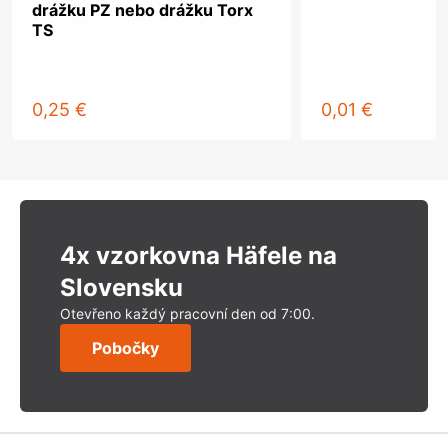
drážku PZ nebo drážku Torx
TS
0,25 €
0,01 €
4x vzorkovna Häfele na
Slovensku
Otevřeno každý pracovní den od 7:00.
Pobočky