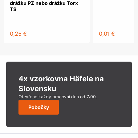
drážku PZ nebo drážku Torx
TS
0,25 €
0,01 €
4x vzorkovna Häfele na
Slovensku
Otevřeno každý pracovní den od 7:00.
Pobočky