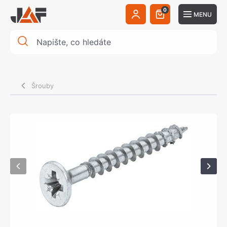
0
MENU
Šrouby