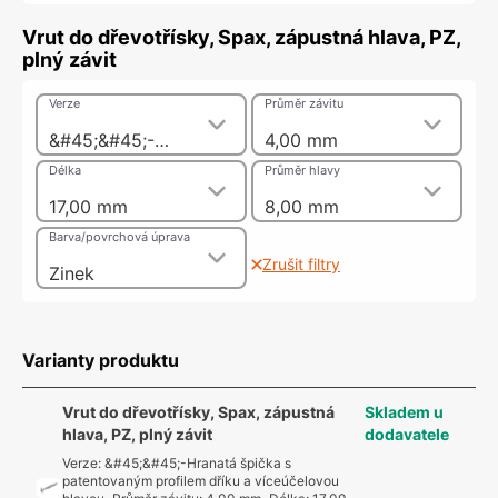
Vrut do dřevotřísky, Spax, zápustná hlava, PZ,
plný závit
Verze
Průměr závitu
&#45;&#45;-Hranatá špička s patentovaným profilem dříku a víceúčelovou hlavou
4,00 mm
Délka
Průměr hlavy
17,00 mm
8,00 mm
Barva/povrchová úprava
Zrušit filtry
Zinek
Varianty produktu
Vrut do dřevotřísky, Spax, zápustná
Skladem u
hlava, PZ, plný závit
dodavatele
Verze
:
&#45;&#45;-Hranatá špička s
patentovaným profilem dříku a víceúčelovou