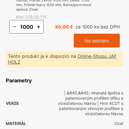
hlavou
,
Průměr závitu
:
4,00 mm
,
Délka
:
17,00
mm
,
Průměr hlavy
:
8,00 mm
,
Barva/povrchová
úprava
:
Zinek
Kód
:
018.00.115
-
+
30,00 €
za 1000 ks bez DPH
Na seznam
Tento produkt je k dispozici na
Online-Shopu JAF
HOLZ
Parametry
| &#45;&#45;-Hranatá špička s
patentovaným profilem dříku a
VERZE
víceúčelovou hlavou
| Hrot 4CUT s
patentovaným vlnovým profilem a
víceúčelovou hlavou
MATERIÁL
Ocel