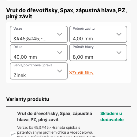
Vrut do dřevotřísky, Spax, zápustná hlava, PZ,
plný závit
Verze
Průměr závitu
&#45;&#45;-Hranatá špička s patentovaným profilem dříku a víceúčelovou hlavou
4,00 mm
Délka
Průměr hlavy
40,00 mm
8,00 mm
Barva/povrchová úprava
Zrušit filtry
Zinek
Varianty produktu
Vrut do dřevotřísky, Spax, zápustná
Skladem u
hlava, PZ, plný závit
dodavatele
Verze
:
&#45;&#45;-Hranatá špička s
patentovaným profilem dříku a víceúčelovou