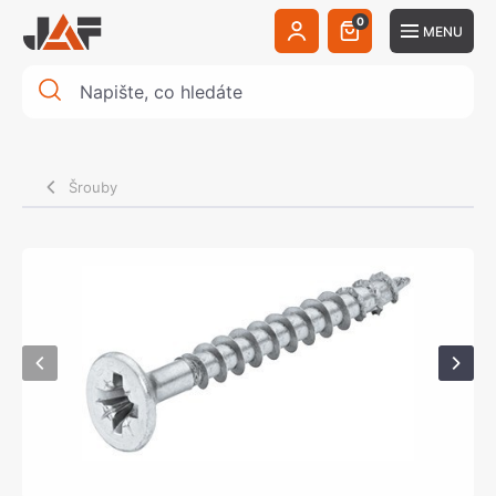
0
MENU
Šrouby