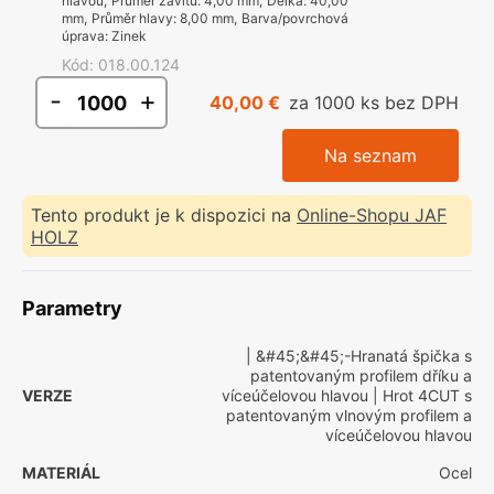
hlavou
,
Průměr závitu
:
4,00 mm
,
Délka
:
40,00
mm
,
Průměr hlavy
:
8,00 mm
,
Barva/povrchová
úprava
:
Zinek
Kód
:
018.00.124
-
+
40,00 €
za 1000 ks bez DPH
Na seznam
Tento produkt je k dispozici na
Online-Shopu JAF
HOLZ
Parametry
| &#45;&#45;-Hranatá špička s
patentovaným profilem dříku a
VERZE
víceúčelovou hlavou
| Hrot 4CUT s
patentovaným vlnovým profilem a
víceúčelovou hlavou
MATERIÁL
Ocel