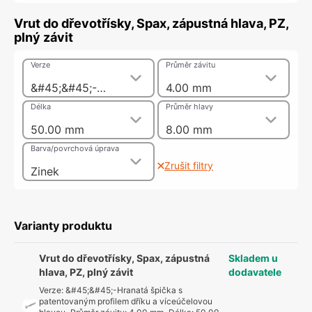
Vrut do dřevotřísky, Spax, zápustná hlava, PZ,
plný závit
Verze
Průměr závitu
&#45;&#45;-Hranatá špička s patentovaným profilem dříku a víceúčelovou hlavou
4.00 mm
Délka
Průměr hlavy
50.00 mm
8.00 mm
Barva/povrchová úprava
Zrušit filtry
Zinek
Varianty produktu
Vrut do dřevotřísky, Spax, zápustná
Skladem u
hlava, PZ, plný závit
dodavatele
Verze
:
&#45;&#45;-Hranatá špička s
patentovaným profilem dříku a víceúčelovou