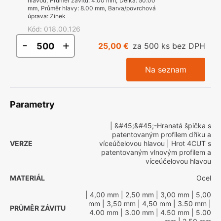
hlavou
,
Průměr závitu
:
4.00 mm
,
Délka
:
50.00
mm
,
Průměr hlavy
:
8.00 mm
,
Barva/povrchová
úprava
:
Zinek
Kód
:
018.00.126
-
+
25,00 €
za 500 ks bez DPH
Na seznam
Parametry
| &#45;&#45;-Hranatá špička s
patentovaným profilem dříku a
VERZE
víceúčelovou hlavou
| Hrot 4CUT s
patentovaným vlnovým profilem a
víceúčelovou hlavou
MATERIÁL
Ocel
| 4,00 mm
| 2,50 mm
| 3,00 mm
| 5,00
mm
| 3,50 mm
| 4,50 mm
| 3.50 mm
|
PRŮMĚR ZÁVITU
4.00 mm
| 3.00 mm
| 4.50 mm
| 5.00