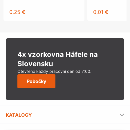
0,25 €
0,01 €
4x vzorkovna Häfele na
Slovensku
Otevřeno každý pracovní den od 7:00.
Pobočky
KATALOGY
Nábytkové kování Häfele