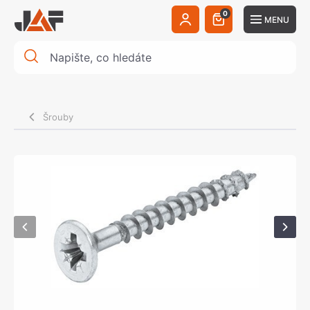
0
MENU
Šrouby