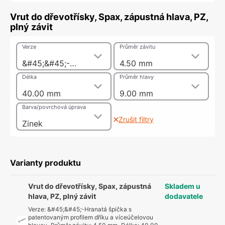
Vrut do dřevotřísky, Spax, zápustná hlava, PZ,
plný závit
Verze
Průměr závitu
&#45;&#45;-Hranatá špička s patentovaným profilem dříku a víceúčelovou hlavou
4.50 mm
Délka
Průměr hlavy
40.00 mm
9.00 mm
Barva/povrchová úprava
Zrušit filtry
Zinek
Varianty produktu
Vrut do dřevotřísky, Spax, zápustná
Skladem u
hlava, PZ, plný závit
dodavatele
Verze
:
&#45;&#45;-Hranatá špička s
patentovaným profilem dříku a víceúčelovou