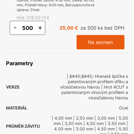
hlavou
,
Průměr závitu
:
4.50 mm
,
Délka
:
40.00
mm
,
Průměr hlavy
:
9.00 mm
,
Barva/povrchová
úprava
:
Zinek
Kód
:
018.00.154
-
+
25,00 €
za 500 ks bez DPH
Na seznam
Parametry
| &#45;&#45;-Hranatá špička s
patentovaným profilem dříku a
VERZE
víceúčelovou hlavou
| Hrot 4CUT s
patentovaným vlnovým profilem a
víceúčelovou hlavou
MATERIÁL
Ocel
| 4,00 mm
| 2,50 mm
| 3,00 mm
| 5,00
mm
| 3,50 mm
| 4,50 mm
| 3.50 mm
|
PRŮMĚR ZÁVITU
4.00 mm
| 3.00 mm
| 4.50 mm
| 5.00