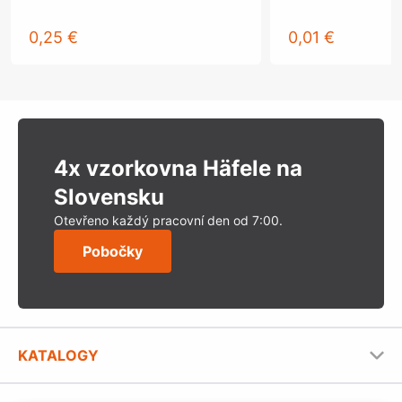
0,25 €
0,01 €
4x vzorkovna Häfele na
Slovensku
Otevřeno každý pracovní den od 7:00.
Pobočky
KATALOGY
Nábytkové kování Häfele