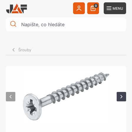
0
MENU
Šrouby