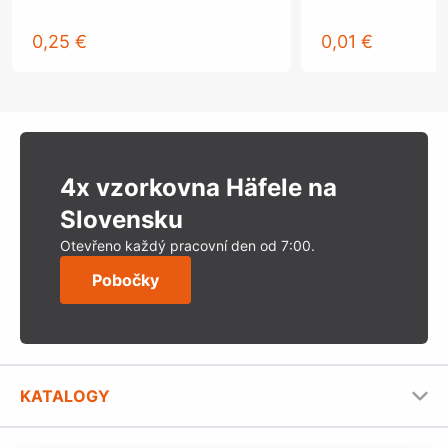
0,25 €
0,01 €
4x vzorkovna Häfele na
Slovensku
Otevřeno každý pracovní den od 7:00.
Pobočky
KATALOGY
Nábytkové kování Häfele