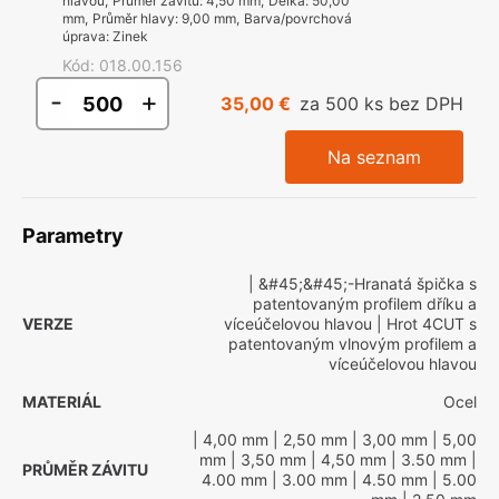
hlavou
,
Průměr závitu
:
4,50 mm
,
Délka
:
50,00
mm
,
Průměr hlavy
:
9,00 mm
,
Barva/povrchová
úprava
:
Zinek
Kód
:
018.00.156
-
+
35,00 €
za 500 ks bez DPH
Na seznam
Parametry
| &#45;&#45;-Hranatá špička s
patentovaným profilem dříku a
VERZE
víceúčelovou hlavou
| Hrot 4CUT s
patentovaným vlnovým profilem a
víceúčelovou hlavou
MATERIÁL
Ocel
| 4,00 mm
| 2,50 mm
| 3,00 mm
| 5,00
mm
| 3,50 mm
| 4,50 mm
| 3.50 mm
|
PRŮMĚR ZÁVITU
4.00 mm
| 3.00 mm
| 4.50 mm
| 5.00