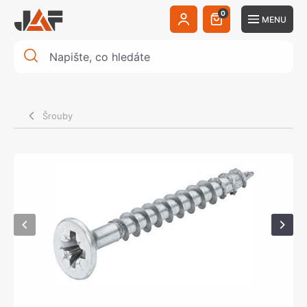
0
MENU
Šrouby