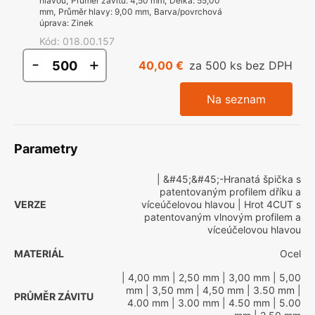
hlavou
,
Průměr závitu
:
4,50 mm
,
Délka
:
55,00
mm
,
Průměr hlavy
:
9,00 mm
,
Barva/povrchová
úprava
:
Zinek
Kód
:
018.00.157
-
+
40,00 €
za 500 ks bez DPH
Na seznam
Parametry
| &#45;&#45;-Hranatá špička s
patentovaným profilem dříku a
VERZE
víceúčelovou hlavou
| Hrot 4CUT s
patentovaným vlnovým profilem a
víceúčelovou hlavou
MATERIÁL
Ocel
| 4,00 mm
| 2,50 mm
| 3,00 mm
| 5,00
mm
| 3,50 mm
| 4,50 mm
| 3.50 mm
|
PRŮMĚR ZÁVITU
4.00 mm
| 3.00 mm
| 4.50 mm
| 5.00