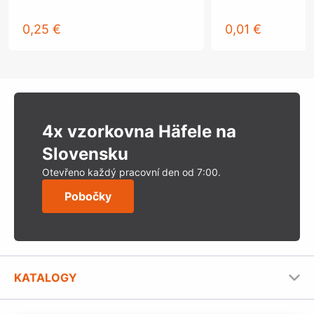
0,25 €
0,01 €
4x vzorkovna Häfele na
Slovensku
Otevřeno každý pracovní den od 7:00.
Pobočky
KATALOGY
Nábytkové kování Häfele