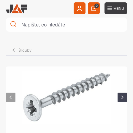
0
MENU
Šrouby