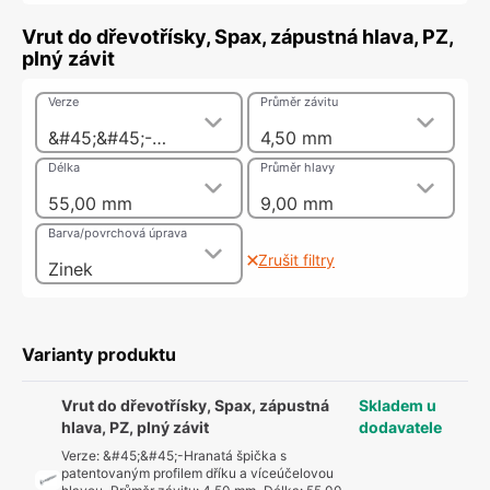
Vrut do dřevotřísky, Spax, zápustná hlava, PZ,
plný závit
Verze
Průměr závitu
&#45;&#45;-Hranatá špička s patentovaným profilem dříku a víceúčelovou hlavou
4,50 mm
Délka
Průměr hlavy
55,00 mm
9,00 mm
Barva/povrchová úprava
Zrušit filtry
Zinek
Varianty produktu
Vrut do dřevotřísky, Spax, zápustná
Skladem u
hlava, PZ, plný závit
dodavatele
Verze
:
&#45;&#45;-Hranatá špička s
patentovaným profilem dříku a víceúčelovou