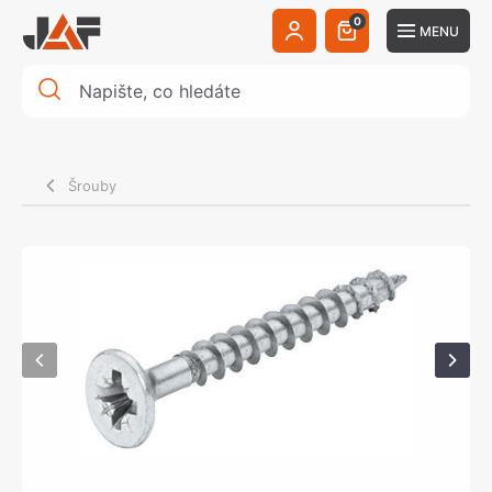
0
MENU
Šrouby