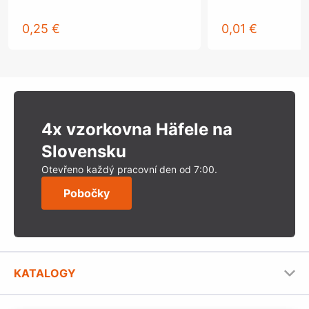
0,25 €
0,01 €
4x vzorkovna Häfele na
Slovensku
Otevřeno každý pracovní den od 7:00.
Pobočky
KATALOGY
Nábytkové kování Häfele