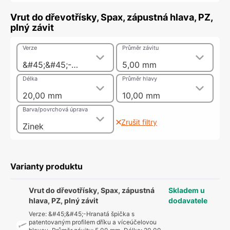
Vrut do dřevotřísky, Spax, zápustná hlava, PZ,
plný závit
Verze
Průměr závitu
&#45;&#45;-Hranatá špička s patentovaným profilem dříku a víceúčelovou hlavou
5,00 mm
Délka
Průměr hlavy
20,00 mm
10,00 mm
Barva/povrchová úprava
Zrušit filtry
Zinek
Varianty produktu
Vrut do dřevotřísky, Spax, zápustná
Skladem u
hlava, PZ, plný závit
dodavatele
Verze
:
&#45;&#45;-Hranatá špička s
patentovaným profilem dříku a víceúčelovou