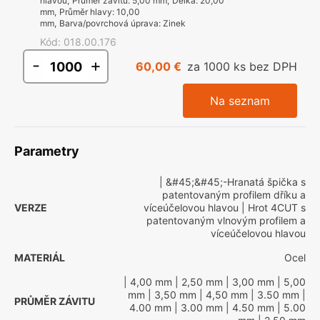
hlavou
,
Průměr závitu
:
5,00 mm
,
Délka
:
20,00
mm
,
Průměr hlavy
:
10,00
mm
,
Barva/povrchová úprava
:
Zinek
Kód
:
018.00.176
-
+
60,00 €
za 1000 ks bez DPH
Na seznam
Parametry
| &#45;&#45;-Hranatá špička s
patentovaným profilem dříku a
VERZE
víceúčelovou hlavou
| Hrot 4CUT s
patentovaným vlnovým profilem a
víceúčelovou hlavou
MATERIÁL
Ocel
| 4,00 mm
| 2,50 mm
| 3,00 mm
| 5,00
mm
| 3,50 mm
| 4,50 mm
| 3.50 mm
|
PRŮMĚR ZÁVITU
4.00 mm
| 3.00 mm
| 4.50 mm
| 5.00