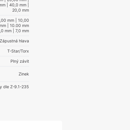
 mm
| 40,0 mm
|
20,0 mm
7,00 mm
| 10,00
 mm
| 10.00 mm
8,0 mm
| 7,0 mm
Zápustná hlava
T-Star/Torx
Plný závit
Zinek
y dle Z-9.1-235