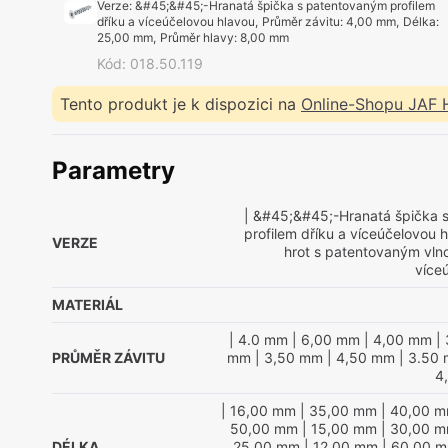
Verze
:
&#45;&#45;-Hranatá špička s patentovaným profilem
dříku a víceúčelovou hlavou
,
Průměr závitu
:
4,00 mm
,
Délka
:
25,00 mm
,
Průměr hlavy
:
8,00 mm
Kód
:
018.50.119
Tento produkt je k dispozici na
Online-Shopu JAF
Parametry
| &#45;&#45;-Hranatá špička 
profilem dříku a víceúčelovou 
VERZE
hrot s patentovaným vln
více
MATERIÁL
| 4.0 mm
| 6,00 mm
| 4,00 mm
| 
PRŮMĚR ZÁVITU
mm
| 3,50 mm
| 4,50 mm
| 3.50
4
| 16,00 mm
| 35,00 mm
| 40,00 
50,00 mm
| 15,00 mm
| 30,00 
DÉLKA
25,00 mm
| 12,00 mm
| 60,00 