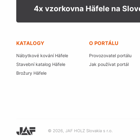
4x vzorkovna Häfele na Slo
KATALOGY
O PORTÁLU
Nábytkové kování Häfele
Provozovatel portálu
Stavební katalog Häfele
Jak používat portál
Brožury Häfele
© 2026, JAF HOLZ Slovakia s r.o.