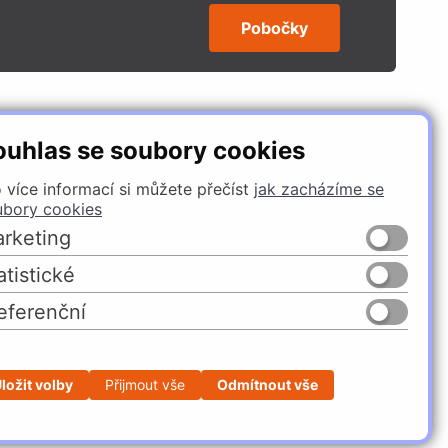
Pobočky
SLEDUJTE NÁS
ouhlas se soubory cookies
 více informací si můžete přečíst
jak zacházíme se
ubory cookies
rketing
atistické
eferenční
Česko
Slovensko
ložit volby
Přijmout vše
Odmítnout vše
Profesionální e-shop na míru