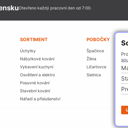
vensku
Otevřeno každý pracovní den od 7:00.
SORTIMENT
POBOČKY
S
Úchytky
Špačince
Pro
Nábytkové kování
Žilina
so
Vybavení kuchyní
Ličartovce
Ma
Osvětlení a elektro
Sielnica
St
Posuvné kování
Pr
Stavební kování
Nářadí a příslušenství
U