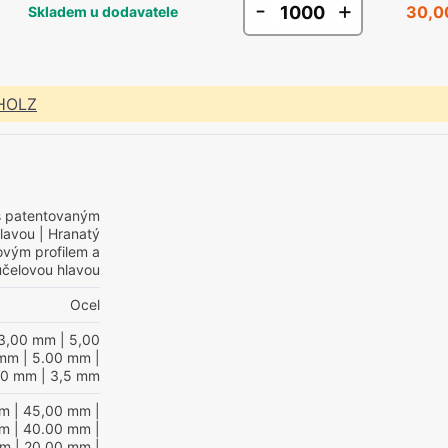
-
+
30,0
Skladem u dodavatele
 HOLZ
s patentovaným
hlavou
| Hranatý
ovým profilem a
účelovou hlavou
Ocel
3,00 mm
| 5,00
 mm
| 5.00 mm
|
,0 mm
| 3,5 mm
mm
| 45,00 mm
|
mm
| 40.00 mm
|
mm
| 20,00 mm
|