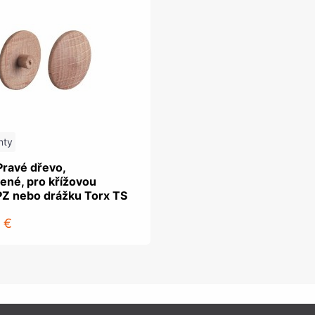
nty
Pravé dřevo,
ené, pro křížovou
PZ nebo drážku Torx TS
 €