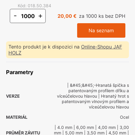
Kód
:
018.50.384
-
+
20,00 €
za 1000 ks bez DPH
Na seznam
Tento produkt je k dispozici na
Online-Shopu JAF
HOLZ
Parametry
| &#45;&#45;-Hranatá špička s
patentovaným profilem dříku a
VERZE
víceúčelovou hlavou
| Hranatý hrot s
patentovaným vlnovým profilem a
víceúčelovou hlavou
MATERIÁL
Ocel
| 4.0 mm
| 6,00 mm
| 4,00 mm
| 3,00
PRŮMĚR ZÁVITU
mm
| 5,00 mm
| 3,50 mm
| 4,50 mm
|