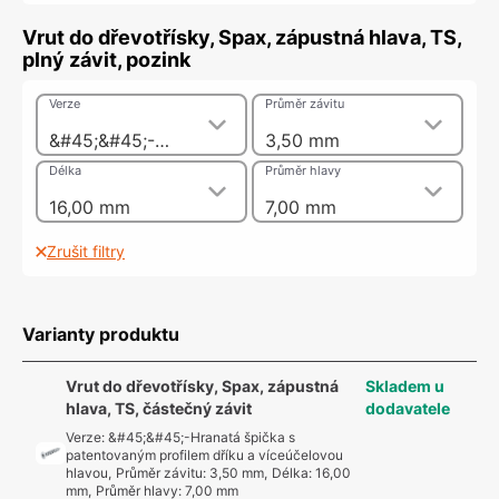
Vrut do dřevotřísky, Spax, zápustná hlava, TS,
plný závit, pozink
Verze
Průměr závitu
&#45;&#45;-Hranatá špička s patentovaným profilem dříku a víceúčelovou hlavou
3,50 mm
Délka
Průměr hlavy
16,00 mm
7,00 mm
Zrušit filtry
Varianty produktu
Vrut do dřevotřísky, Spax, zápustná
Skladem u
hlava, TS, částečný závit
dodavatele
Verze
:
&#45;&#45;-Hranatá špička s
patentovaným profilem dříku a víceúčelovou
hlavou
,
Průměr závitu
:
3,50 mm
,
Délka
:
16,00
mm
,
Průměr hlavy
:
7,00 mm