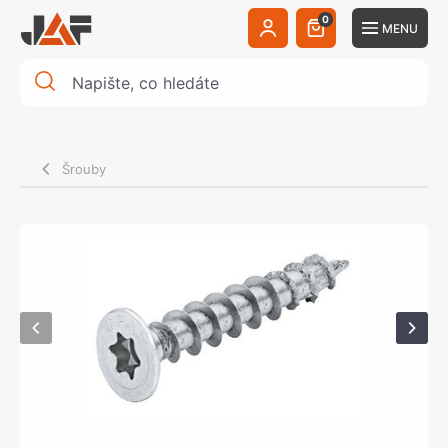
0
MENU
Šrouby