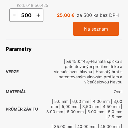
Kód
:
018.50.425
-
+
25,00 €
za 500 ks bez DPH
Na seznam
Parametry
| &#45;&#45;-Hranatá špička s
patentovaným profilem dříku a
VERZE
víceúčelovou hlavou
| Hranatý hrot s
patentovaným vlnovým profilem a
víceúčelovou hlavou
MATERIÁL
Ocel
| 5.0 mm
| 6,00 mm
| 4,00 mm
| 3,00
mm
| 5,00 mm
| 3,50 mm
| 4,50 mm
|
PRŮMĚR ZÁVITU
3.00 mm
| 6.00 mm
| 5.00 mm
| 5,0 mm
| 3,5 mm
| 35,00 mm
| 40,00 mm
| 45,00 mm
|