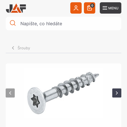
0
MENU
Šrouby