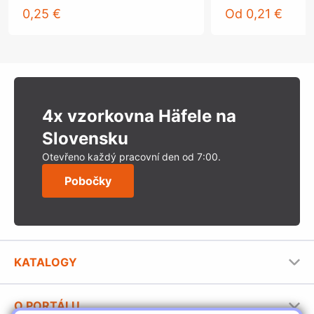
0,25 €
Od
0,21 €
4x vzorkovna Häfele na
Slovensku
Otevřeno každý pracovní den od 7:00.
Pobočky
KATALOGY
Nábytkové kování Häfele
O PORTÁLU