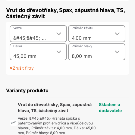
Vrut do dřevotřísky, Spax, zápustná hlava, TS,
částečný závit
Verze
Průměr závitu
&#45;&#45;-Hranatá špička s patentovaným profilem dříku a víceúčelovou hlavou
4,00 mm
Délka
Průměr hlavy
45,00 mm
8,00 mm
Zrušit filtry
Varianty produktu
Vrut do dřevotřísky, Spax, zápustná
Skladem u
hlava, TS, částečný závit
dodavatele
Verze
:
&#45;&#45;-Hranatá špička s
patentovaným profilem dříku a víceúčelovou
hlavou
,
Průměr závitu
:
4,00 mm
,
Délka
:
45,00
mm
,
Průměr hlavy
:
8,00 mm