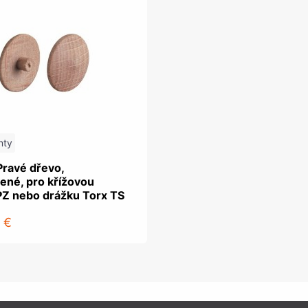
nty
Pravé dřevo,
ené, pro křížovou
PZ nebo drážku Torx TS
 €