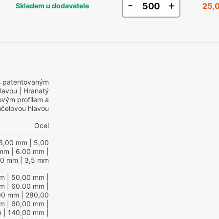
-
+
25,
Skladem u dodavatele
s patentovaným
hlavou
| Hranatý
ovým profilem a
účelovou hlavou
Ocel
3,00 mm
| 5,00
 mm
| 6.00 mm
|
,0 mm
| 3,5 mm
mm
| 50,00 mm
|
mm
| 60.00 mm
|
00 mm
| 280,00
mm
| 60,00 mm
|
m
| 140,00 mm
|