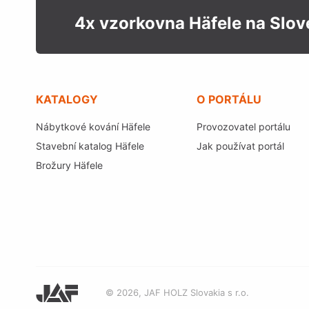
4x vzorkovna Häfele na Slo
KATALOGY
O PORTÁLU
Nábytkové kování Häfele
Provozovatel portálu
Stavební katalog Häfele
Jak používat portál
Brožury Häfele
© 2026, JAF HOLZ Slovakia s r.o.