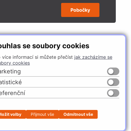
Pobočky
SLEDUJTE NÁS
ouhlas se soubory cookies
 více informací si můžete přečíst
jak zacházíme se
ubory cookies
rketing
atistické
eferenční
Česko
Slovensko
ložit volby
Přijmout vše
Odmítnout vše
Profesionální e-shop na míru