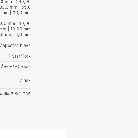
00 mm
| 240,00
100.0 mm
| 55,0
mm
| 30,0 mm
7,00 mm
| 10,00
 mm
| 10.00 mm
0,0 mm
| 7,0 mm
Zápustná hlava
T-Star/Torx
Částečný závit
Zinek
y dle Z-9.1-235