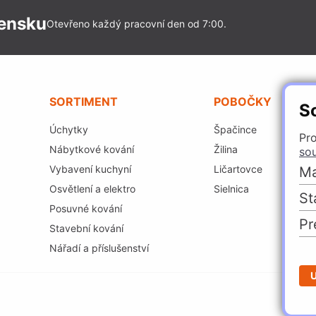
vensku
Otevřeno každý pracovní den od 7:00.
SORTIMENT
POBOČKY
S
Úchytky
Špačince
Pro
Nábytkové kování
Žilina
so
Vybavení kuchyní
Ličartovce
Ma
Osvětlení a elektro
Sielnica
St
Posuvné kování
Pr
Stavební kování
Nářadí a příslušenství
U