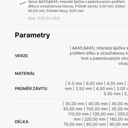
Verze
:
&#45;&#45;-Hranatá špička s patentovaným profilem
dříku a víceúčelovou hlavou
,
Průměr závitu
:
4,50 mm
,
Délka
:
40,00 mm
,
Průměr hlavy
:
9,00 mm
Kód
:
018.50.454
Parametry
| &#45;&#45;-Hranatá špička 
profilem dříku a víceúčelovou 
VERZE
hrot s patentovaným vln
více
MATERIÁL
| 5.0 mm
| 6,00 mm
| 4,00 mm
| 
PRŮMĚR ZÁVITU
mm
| 3,50 mm
| 4,50 mm
| 3.00
5.00 mm
| 5
| 35,00 mm
| 40,00 mm
| 45,00 
30,00 mm
| 100,00 mm
| 30.00 
110,00 mm
| 120,00 mm
| 200,
mm
| 220,00 mm
| 180,00 
DÉLKA
70,00 mm
| 80,00 mm
| 90,00 m