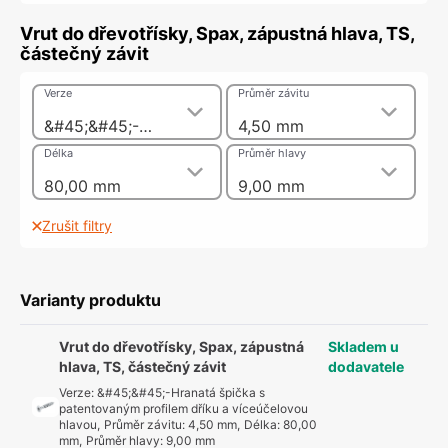
Vrut do dřevotřísky, Spax, zápustná hlava, TS,
částečný závit
Verze
Průměr závitu
&#45;&#45;-Hranatá špička s patentovaným profilem dříku a víceúčelovou hlavou
4,50 mm
Délka
Průměr hlavy
80,00 mm
9,00 mm
Zrušit filtry
Varianty produktu
Vrut do dřevotřísky, Spax, zápustná
Skladem u
hlava, TS, částečný závit
dodavatele
Verze
:
&#45;&#45;-Hranatá špička s
patentovaným profilem dříku a víceúčelovou
hlavou
,
Průměr závitu
:
4,50 mm
,
Délka
:
80,00
mm
,
Průměr hlavy
:
9,00 mm