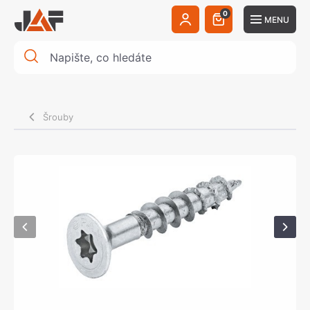
0
MENU
Šrouby