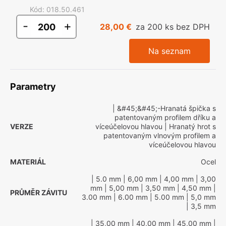
Kód
:
018.50.461
-
+
28,00 €
za 200 ks bez DPH
Na seznam
Parametry
| &#45;&#45;-Hranatá špička s
patentovaným profilem dříku a
VERZE
víceúčelovou hlavou
| Hranatý hrot s
patentovaným vlnovým profilem a
víceúčelovou hlavou
MATERIÁL
Ocel
| 5.0 mm
| 6,00 mm
| 4,00 mm
| 3,00
mm
| 5,00 mm
| 3,50 mm
| 4,50 mm
|
PRŮMĚR ZÁVITU
3.00 mm
| 6.00 mm
| 5.00 mm
| 5,0 mm
| 3,5 mm
| 35,00 mm
| 40,00 mm
| 45,00 mm
|