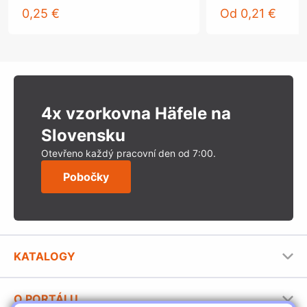
0,25 €
Od
0,21 €
4x vzorkovna Häfele na
Slovensku
Otevřeno každý pracovní den od 7:00.
Pobočky
KATALOGY
Nábytkové kování Häfele
O PORTÁLU