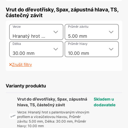
Vrut do dřevotřísky, Spax, zápustná hlava, TS,
částečný závit
Verze
Průměr závitu
Hranatý hrot s patentovaným vlnovým profilem a víceúčelovou hlavou
5.00 mm
Délka
Průměr hlavy
30.00 mm
10.00 mm
Zrušit filtry
Varianty produktu
Vrut do dřevotřísky, Spax, zápustná
Skladem u
hlava, TS, částečný závit
dodavatele
Verze
:
Hranatý hrot s patentovaným vlnovým
profilem a víceúčelovou hlavou
,
Průměr
závitu
:
5.00 mm
,
Délka
:
30.00 mm
,
Průměr
hlavy
:
10.00 mm