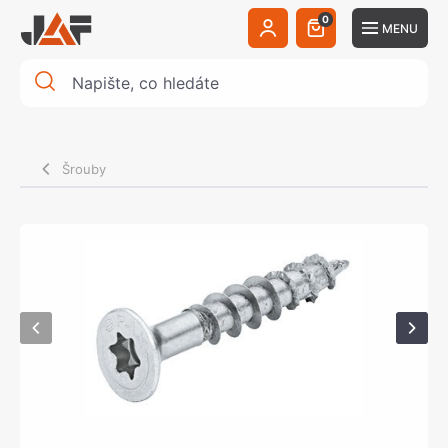
0
MENU
Šrouby