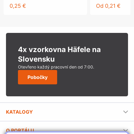
0,25 €
Od
0,21 €
4x vzorkovna Häfele na
Slovensku
Otevřeno každý pracovní den od 7:00.
Pobočky
KATALOGY
Nábytkové kování Häfele
O PORTÁLU