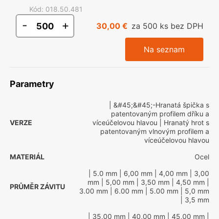
Kód
:
018.50.481
-
+
30,00 €
za 500 ks bez DPH
Na seznam
Parametry
| &#45;&#45;-Hranatá špička s
patentovaným profilem dříku a
VERZE
víceúčelovou hlavou
| Hranatý hrot s
patentovaným vlnovým profilem a
víceúčelovou hlavou
MATERIÁL
Ocel
| 5.0 mm
| 6,00 mm
| 4,00 mm
| 3,00
mm
| 5,00 mm
| 3,50 mm
| 4,50 mm
|
PRŮMĚR ZÁVITU
3.00 mm
| 6.00 mm
| 5.00 mm
| 5,0 mm
| 3,5 mm
| 35,00 mm
| 40,00 mm
| 45,00 mm
|