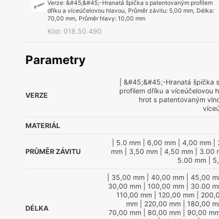
Verze
:
&#45;&#45;-Hranatá špička s patentovaným profilem
dříku a víceúčelovou hlavou
,
Průměr závitu
:
5,00 mm
,
Délka
:
70,00 mm
,
Průměr hlavy
:
10,00 mm
Kód
:
018.50.490
Parametry
| &#45;&#45;-Hranatá špička 
profilem dříku a víceúčelovou 
VERZE
hrot s patentovaným vln
více
MATERIÁL
| 5.0 mm
| 6,00 mm
| 4,00 mm
| 
PRŮMĚR ZÁVITU
mm
| 3,50 mm
| 4,50 mm
| 3.00
5.00 mm
| 5
| 35,00 mm
| 40,00 mm
| 45,00 
30,00 mm
| 100,00 mm
| 30.00 
110,00 mm
| 120,00 mm
| 200,
mm
| 220,00 mm
| 180,00 
DÉLKA
70,00 mm
| 80,00 mm
| 90,00 m