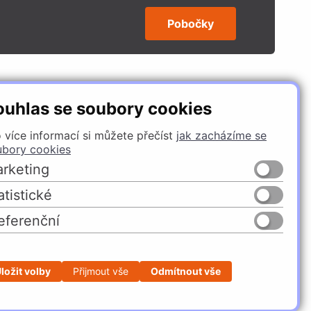
Pobočky
SLEDUJTE NÁS
ouhlas se soubory cookies
 více informací si můžete přečíst
jak zacházíme se
ubory cookies
rketing
atistické
eferenční
Česko
Slovensko
ložit volby
Přijmout vše
Odmítnout vše
Profesionální e-shop na míru