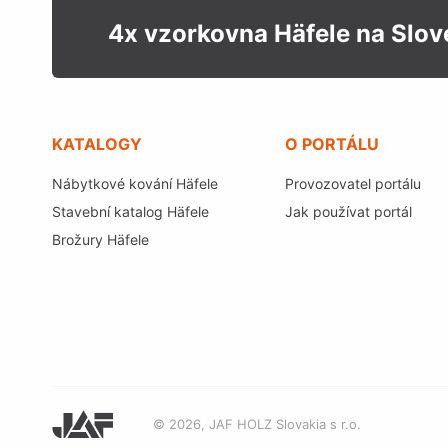
4x vzorkovna Häfele na Slo
KATALOGY
O PORTÁLU
Nábytkové kování Häfele
Provozovatel portálu
Stavební katalog Häfele
Jak používat portál
Brožury Häfele
© 2026, JAF HOLZ Slovakia s r.o.