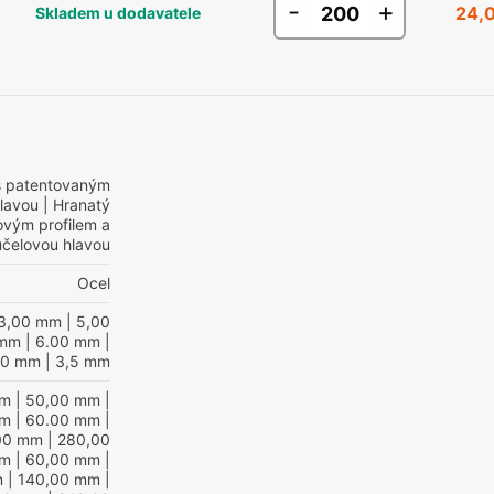
-
+
24,
Skladem u dodavatele
s patentovaným
hlavou
| Hranatý
ovým profilem a
účelovou hlavou
Ocel
3,00 mm
| 5,00
 mm
| 6.00 mm
|
,0 mm
| 3,5 mm
mm
| 50,00 mm
|
mm
| 60.00 mm
|
00 mm
| 280,00
mm
| 60,00 mm
|
m
| 140,00 mm
|