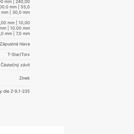
00 mm
| 240,00
100.0 mm
| 55,0
mm
| 30,0 mm
7,00 mm
| 10,00
 mm
| 10.00 mm
0,0 mm
| 7,0 mm
Zápustná hlava
T-Star/Torx
Částečný závit
Zinek
y dle Z-9.1-235