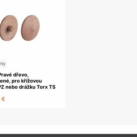
nty
Pravé dřevo,
ené, pro křížovou
PZ nebo drážku Torx TS
 €