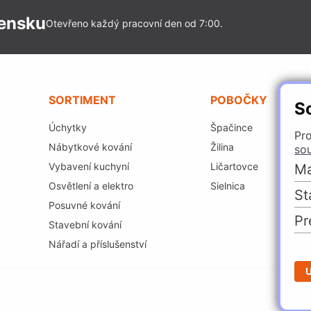
vensku
Otevřeno každý pracovní den od 7:00.
SORTIMENT
POBOČKY
S
Úchytky
Špačince
Pro
Nábytkové kování
Žilina
so
Vybavení kuchyní
Ličartovce
Ma
Osvětlení a elektro
Sielnica
St
Posuvné kování
Pr
Stavební kování
Nářadí a příslušenství
U