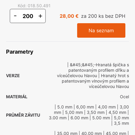
Kód
:
018.50.491
-
+
28,00 €
za 200 ks bez DPH
Na seznam
Parametry
| &#45;&#45;-Hranatá špička s
patentovaným profilem dříku a
VERZE
víceúčelovou hlavou
| Hranatý hrot s
patentovaným vlnovým profilem a
víceúčelovou hlavou
MATERIÁL
Ocel
| 5.0 mm
| 6,00 mm
| 4,00 mm
| 3,00
mm
| 5,00 mm
| 3,50 mm
| 4,50 mm
|
PRŮMĚR ZÁVITU
3.00 mm
| 6.00 mm
| 5.00 mm
| 5,0 mm
| 3,5 mm
| 35,00 mm
| 40,00 mm
| 45,00 mm
|