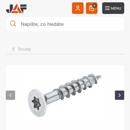
0
MENU
Šrouby