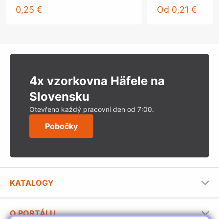
0,25 €
Od
0,21 €
4x vzorkovna Häfele na
Slovensku
Otevřeno každý pracovní den od 7:00.
Pobočky
KATALOGY
Nábytkové kování Häfele
O PORTÁLU