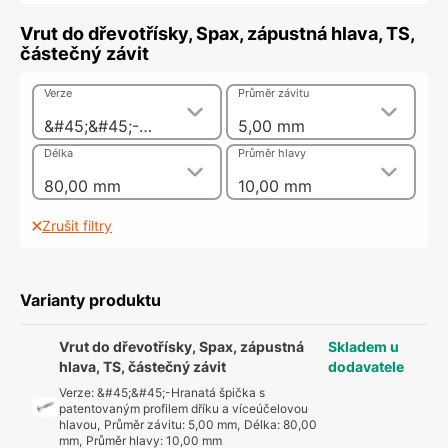
Vrut do dřevotřísky, Spax, zápustná hlava, TS,
částečný závit
Verze
Průměr závitu
&#45;&#45;-Hranatá špička s patentovaným profilem dříku a víceúčelovou hlavou
5,00 mm
Délka
Průměr hlavy
80,00 mm
10,00 mm
Zrušit filtry
Varianty produktu
Vrut do dřevotřísky, Spax, zápustná
Skladem u
hlava, TS, částečný závit
dodavatele
Verze
:
&#45;&#45;-Hranatá špička s
patentovaným profilem dříku a víceúčelovou
hlavou
,
Průměr závitu
:
5,00 mm
,
Délka
:
80,00
mm
,
Průměr hlavy
:
10,00 mm