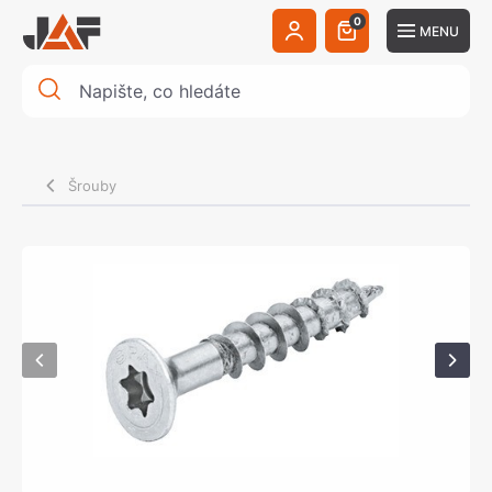
0
MENU
Šrouby