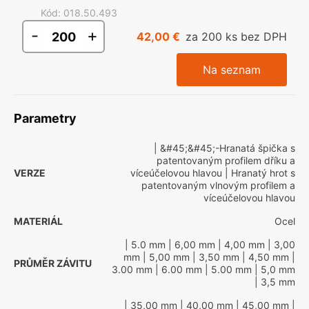
Kód
:
018.50.493
-
+
42,00 €
za 200 ks bez DPH
Na seznam
Parametry
| &#45;&#45;-Hranatá špička s
patentovaným profilem dříku a
VERZE
víceúčelovou hlavou
| Hranatý hrot s
patentovaným vlnovým profilem a
víceúčelovou hlavou
MATERIÁL
Ocel
| 5.0 mm
| 6,00 mm
| 4,00 mm
| 3,00
mm
| 5,00 mm
| 3,50 mm
| 4,50 mm
|
PRŮMĚR ZÁVITU
3.00 mm
| 6.00 mm
| 5.00 mm
| 5,0 mm
| 3,5 mm
| 35,00 mm
| 40,00 mm
| 45,00 mm
|