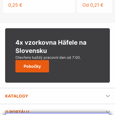
0,25 €
Od
0,21 €
4x vzorkovna Häfele na
Slovensku
Otevřeno každý pracovní den od 7:00.
Pobočky
KATALOGY
Nábytkové kování Häfele
O PORTÁLU