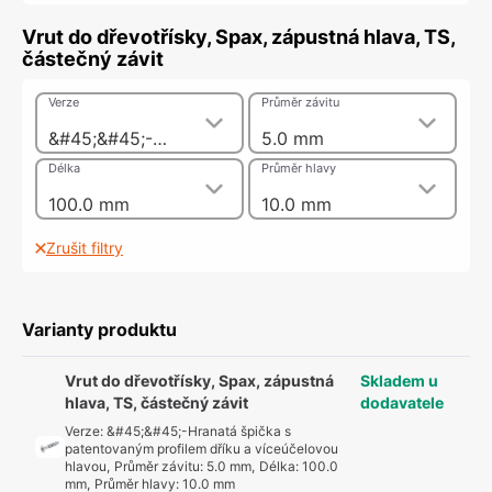
Vrut do dřevotřísky, Spax, zápustná hlava, TS,
částečný závit
Verze
Průměr závitu
&#45;&#45;-Hranatá špička s patentovaným profilem dříku a víceúčelovou hlavou
5.0 mm
Délka
Průměr hlavy
100.0 mm
10.0 mm
Zrušit filtry
Varianty produktu
Vrut do dřevotřísky, Spax, zápustná
Skladem u
hlava, TS, částečný závit
dodavatele
Verze
:
&#45;&#45;-Hranatá špička s
patentovaným profilem dříku a víceúčelovou
hlavou
,
Průměr závitu
:
5.0 mm
,
Délka
:
100.0
mm
,
Průměr hlavy
:
10.0 mm