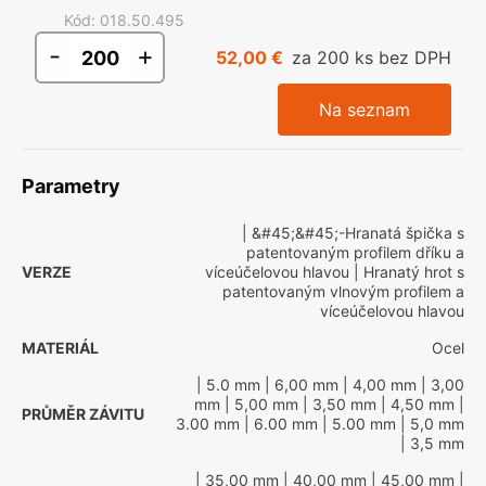
Kód
:
018.50.495
-
+
52,00 €
za 200 ks bez DPH
Na seznam
Parametry
| &#45;&#45;-Hranatá špička s
patentovaným profilem dříku a
VERZE
víceúčelovou hlavou
| Hranatý hrot s
patentovaným vlnovým profilem a
víceúčelovou hlavou
MATERIÁL
Ocel
| 5.0 mm
| 6,00 mm
| 4,00 mm
| 3,00
mm
| 5,00 mm
| 3,50 mm
| 4,50 mm
|
PRŮMĚR ZÁVITU
3.00 mm
| 6.00 mm
| 5.00 mm
| 5,0 mm
| 3,5 mm
| 35,00 mm
| 40,00 mm
| 45,00 mm
|