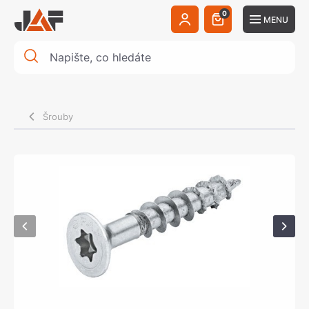
0
MENU
Šrouby