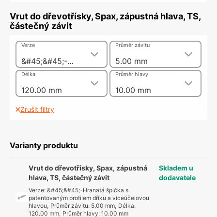
Vrut do dřevotřísky, Spax, zápustná hlava, TS,
částečný závit
Verze
Průměr závitu
&#45;&#45;-Hranatá špička s patentovaným profilem dříku a víceúčelovou hlavou
5.00 mm
Délka
Průměr hlavy
120.00 mm
10.00 mm
Zrušit filtry
Varianty produktu
Vrut do dřevotřísky, Spax, zápustná
Skladem u
hlava, TS, částečný závit
dodavatele
Verze
:
&#45;&#45;-Hranatá špička s
patentovaným profilem dříku a víceúčelovou
hlavou
,
Průměr závitu
:
5.00 mm
,
Délka
:
120.00 mm
,
Průměr hlavy
:
10.00 mm