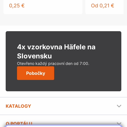
0,25 €
Od
0,21 €
4x vzorkovna Häfele na
Slovensku
Otevřeno každý pracovní den od 7:00.
Pobočky
KATALOGY
Nábytkové kování Häfele
O PORTÁLU