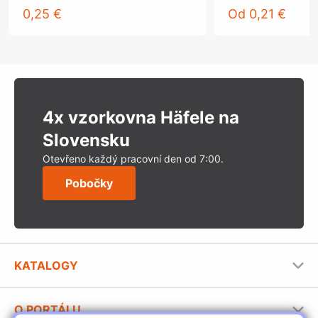
0,25 €
Od
0,21 €
4x vzorkovna Häfele na
Slovensku
Otevřeno každý pracovní den od 7:00.
Pobočky
KATALOGY
Nábytkové kování Häfele
O PORTÁLU