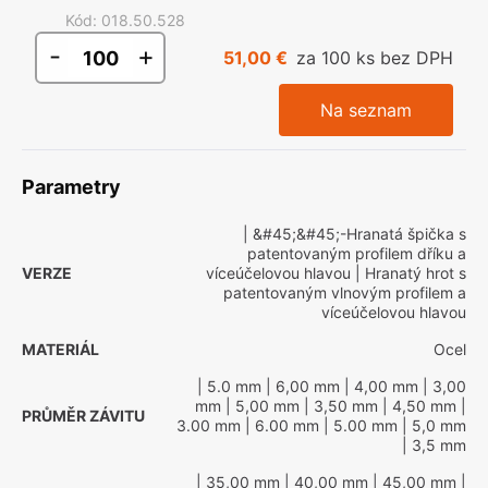
Kód
:
018.50.528
-
+
51,00 €
za 100 ks bez DPH
Na seznam
Parametry
| &#45;&#45;-Hranatá špička s
patentovaným profilem dříku a
VERZE
víceúčelovou hlavou
| Hranatý hrot s
patentovaným vlnovým profilem a
víceúčelovou hlavou
MATERIÁL
Ocel
| 5.0 mm
| 6,00 mm
| 4,00 mm
| 3,00
mm
| 5,00 mm
| 3,50 mm
| 4,50 mm
|
PRŮMĚR ZÁVITU
3.00 mm
| 6.00 mm
| 5.00 mm
| 5,0 mm
| 3,5 mm
| 35,00 mm
| 40,00 mm
| 45,00 mm
|