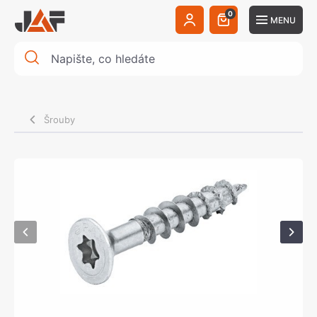
0
MENU
Šrouby