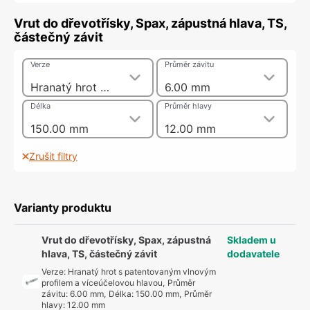
Vrut do dřevotřísky, Spax, zápustná hlava, TS,
částečný závit
Verze
Průměr závitu
Hranatý hrot s patentovaným vlnovým profilem a víceúčelovou hlavou
6.00 mm
Délka
Průměr hlavy
150.00 mm
12.00 mm
Zrušit filtry
Varianty produktu
Vrut do dřevotřísky, Spax, zápustná
Skladem u
hlava, TS, částečný závit
dodavatele
Verze
:
Hranatý hrot s patentovaným vlnovým
profilem a víceúčelovou hlavou
,
Průměr
závitu
:
6.00 mm
,
Délka
:
150.00 mm
,
Průměr
hlavy
:
12.00 mm