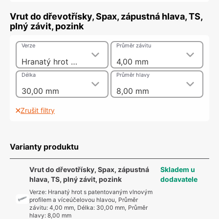
Vrut do dřevotřísky, Spax, zápustná hlava, TS,
plný závit, pozink
Verze
Průměr závitu
Hranatý hrot s patentovaným vlnovým profilem a víceúčelovou hlavou
4,00 mm
Délka
Průměr hlavy
30,00 mm
8,00 mm
Zrušit filtry
Varianty produktu
Vrut do dřevotřísky, Spax, zápustná
Skladem u
hlava, TS, plný závit, pozink
dodavatele
Verze
:
Hranatý hrot s patentovaným vlnovým
profilem a víceúčelovou hlavou
,
Průměr
závitu
:
4,00 mm
,
Délka
:
30,00 mm
,
Průměr
hlavy
:
8,00 mm