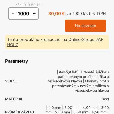
Kód
:
018.50.121
-
+
30,00 €
za 1000 ks bez DPH
Na seznam
Tento produkt je k dispozici na
Online-Shopu JAF
HOLZ
Parametry
| &#45;&#45;-Hranatá špička s
patentovaným profilem dříku a
VERZE
víceúčelovou hlavou
| Hranatý hrot s
patentovaným vlnovým profilem a
víceúčelovou hlavou
MATERIÁL
Ocel
| 4.0 mm
| 6,00 mm
| 4,00 mm
| 3,00
PRŮMĚR ZÁVITU
mm
| 5,00 mm
| 3,50 mm
| 4,50 mm
|