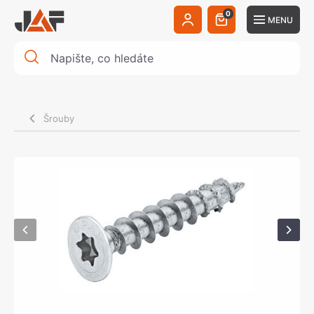
0
MENU
Šrouby