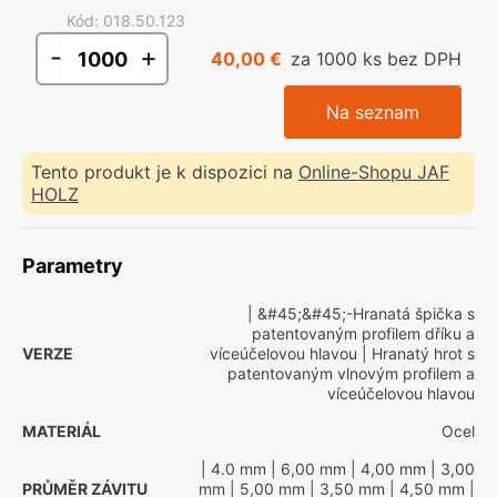
Kód
:
018.50.123
-
+
40,00 €
za 1000 ks bez DPH
Na seznam
Tento produkt je k dispozici na
Online-Shopu JAF
HOLZ
Parametry
| &#45;&#45;-Hranatá špička s
patentovaným profilem dříku a
VERZE
víceúčelovou hlavou
| Hranatý hrot s
patentovaným vlnovým profilem a
víceúčelovou hlavou
MATERIÁL
Ocel
| 4.0 mm
| 6,00 mm
| 4,00 mm
| 3,00
PRŮMĚR ZÁVITU
mm
| 5,00 mm
| 3,50 mm
| 4,50 mm
|