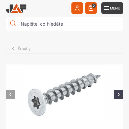
0
MENU
Šrouby