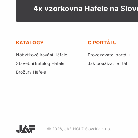
4x vzorkovna Häfele na Slo
KATALOGY
O PORTÁLU
Nábytkové kování Häfele
Provozovatel portálu
Stavební katalog Häfele
Jak používat portál
Brožury Häfele
© 2026, JAF HOLZ Slovakia s r.o.