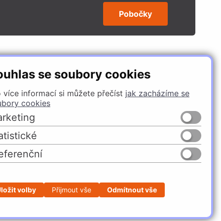
Pobočky
SLEDUJTE NÁS
ouhlas se soubory cookies
 více informací si můžete přečíst
jak zacházíme se
ubory cookies
rketing
atistické
eferenční
Česko
Slovensko
ložit volby
Přijmout vše
Odmítnout vše
Profesionální e-shop na míru