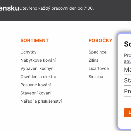
vensku
Otevřeno každý pracovní den od 7:00.
SORTIMENT
POBOČKY
S
Úchytky
Špačince
Pro
Nábytkové kování
Žilina
so
Vybavení kuchyní
Ličartovce
Ma
Osvětlení a elektro
Sielnica
St
Posuvné kování
Pr
Stavební kování
Nářadí a příslušenství
U