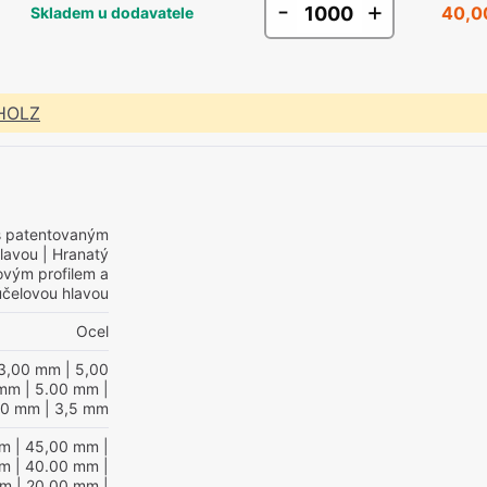
-
+
40,0
Skladem u dodavatele
 HOLZ
s patentovaným
hlavou
| Hranatý
ovým profilem a
účelovou hlavou
Ocel
3,00 mm
| 5,00
 mm
| 5.00 mm
|
,0 mm
| 3,5 mm
mm
| 45,00 mm
|
mm
| 40.00 mm
|
mm
| 20,00 mm
|