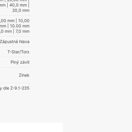
 mm
| 40,0 mm
|
20,0 mm
7,00 mm
| 10,00
 mm
| 10.00 mm
8,0 mm
| 7,0 mm
Zápustná hlava
T-Star/Torx
Plný závit
Zinek
y dle Z-9.1-235