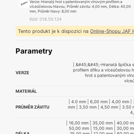
Verze
:
Hranatý hrot s patentovaným vlnovým profilem a
víceúčelovou hlavou
,
Průměr závitu
:
4,00 mm
,
Délka
:
40,00
mm
,
Průměr hlavy
:
8,00 mm
Kód
:
018.50.124
Tento produkt je k dispozici na
Online-Shopu JAF
Parametry
| &#45;&#45;-Hranatá špička 
profilem dříku a víceúčelovou 
VERZE
hrot s patentovaným vln
více
MATERIÁL
| 4.0 mm
| 6,00 mm
| 4,00 mm
| 
PRŮMĚR ZÁVITU
mm
| 3,50 mm
| 4,50 mm
| 3.50
4
| 16,00 mm
| 35,00 mm
| 40,00 
50,00 mm
| 15,00 mm
| 30,00 
DÉLKA
25,00 mm
| 12,00 mm
| 60,00 