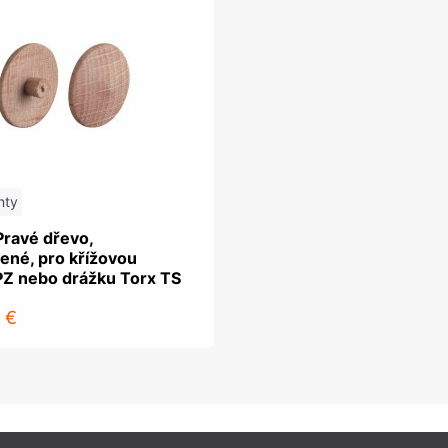
nty
Pravé dřevo,
ené, pro křížovou
PZ nebo drážku Torx TS
 €