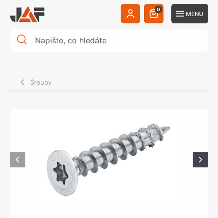
0
MENU
Šrouby