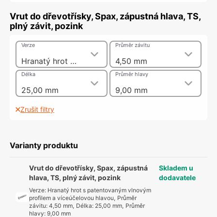
Vrut do dřevotřísky, Spax, zápustná hlava, TS,
plný závit, pozink
Verze
Průměr závitu
Hranatý hrot s patentovaným vlnovým profilem a víceúčelovou hlavou
4,50 mm
Délka
Průměr hlavy
25,00 mm
9,00 mm
Zrušit filtry
Varianty produktu
Vrut do dřevotřísky, Spax, zápustná
Skladem u
hlava, TS, plný závit, pozink
dodavatele
Verze
:
Hranatý hrot s patentovaným vlnovým
profilem a víceúčelovou hlavou
,
Průměr
závitu
:
4,50 mm
,
Délka
:
25,00 mm
,
Průměr
hlavy
:
9,00 mm