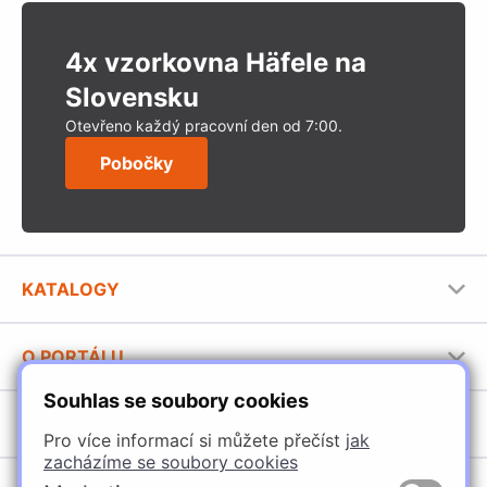
4x vzorkovna Häfele na
Slovensku
Otevřeno každý pracovní den od 7:00.
Pobočky
KATALOGY
Nábytkové kování Häfele
O PORTÁLU
Stavební katalog Häfele
Souhlas se soubory cookies
Provozovatel portálu
Brožury Häfele
SORTIMENT
Jak používat portál
Pro více informací si můžete přečíst
jak
zacházíme se soubory cookies
Úchytky