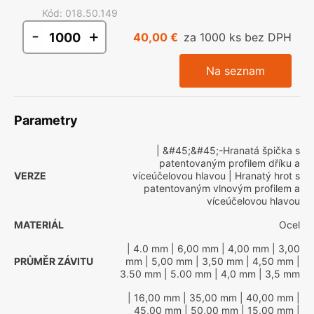
Kód
:
018.50.149
-
+
40,00 €
za 1000 ks bez DPH
Na seznam
Parametry
| &#45;&#45;-Hranatá špička s
patentovaným profilem dříku a
VERZE
víceúčelovou hlavou
| Hranatý hrot s
patentovaným vlnovým profilem a
víceúčelovou hlavou
MATERIÁL
Ocel
| 4.0 mm
| 6,00 mm
| 4,00 mm
| 3,00
PRŮMĚR ZÁVITU
mm
| 5,00 mm
| 3,50 mm
| 4,50 mm
|
3.50 mm
| 5.00 mm
| 4,0 mm
| 3,5 mm
| 16,00 mm
| 35,00 mm
| 40,00 mm
|
45,00 mm
| 50,00 mm
| 15,00 mm
|