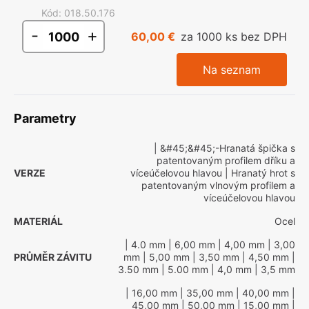
Kód
:
018.50.176
-
+
60,00 €
za 1000 ks bez DPH
Na seznam
Parametry
| &#45;&#45;-Hranatá špička s
patentovaným profilem dříku a
VERZE
víceúčelovou hlavou
| Hranatý hrot s
patentovaným vlnovým profilem a
víceúčelovou hlavou
MATERIÁL
Ocel
| 4.0 mm
| 6,00 mm
| 4,00 mm
| 3,00
PRŮMĚR ZÁVITU
mm
| 5,00 mm
| 3,50 mm
| 4,50 mm
|
3.50 mm
| 5.00 mm
| 4,0 mm
| 3,5 mm
| 16,00 mm
| 35,00 mm
| 40,00 mm
|
45,00 mm
| 50,00 mm
| 15,00 mm
|