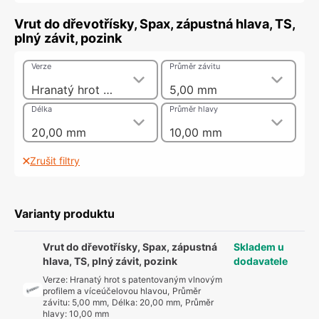
Vrut do dřevotřísky, Spax, zápustná hlava, TS,
plný závit, pozink
Verze
Průměr závitu
Hranatý hrot s patentovaným vlnovým profilem a víceúčelovou hlavou
5,00 mm
Délka
Průměr hlavy
20,00 mm
10,00 mm
Zrušit filtry
Varianty produktu
Vrut do dřevotřísky, Spax, zápustná
Skladem u
hlava, TS, plný závit, pozink
dodavatele
Verze
:
Hranatý hrot s patentovaným vlnovým
profilem a víceúčelovou hlavou
,
Průměr
závitu
:
5,00 mm
,
Délka
:
20,00 mm
,
Průměr
hlavy
:
10,00 mm