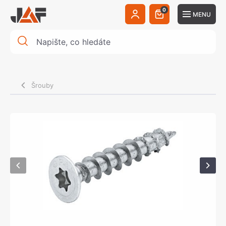
0
MENU
Šrouby