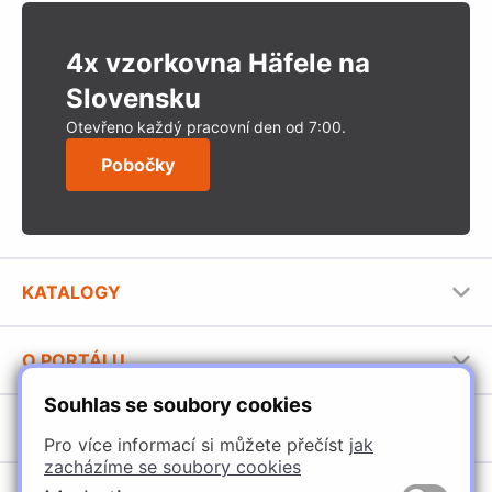
4x vzorkovna Häfele na
Slovensku
Otevřeno každý pracovní den od 7:00.
Pobočky
KATALOGY
Nábytkové kování Häfele
O PORTÁLU
Stavební katalog Häfele
Souhlas se soubory cookies
Provozovatel portálu
Brožury Häfele
SORTIMENT
Jak používat portál
Pro více informací si můžete přečíst
jak
zacházíme se soubory cookies
Úchytky