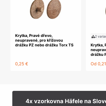
Krytka, Pravé dřevo,
2 varia
neupravené, pro křížovou
drážku PZ nebo drážku Torx TS
Krytka, 
neuprav
drážku 
0,25 €
Od
0,21
4x vzorkovna Häfele na Slo