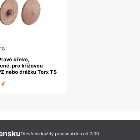
nty
Pravé dřevo,
ené, pro křížovou
PZ nebo drážku Torx TS
 €
vensku
Otevřeno každý pracovní den od 7:00.