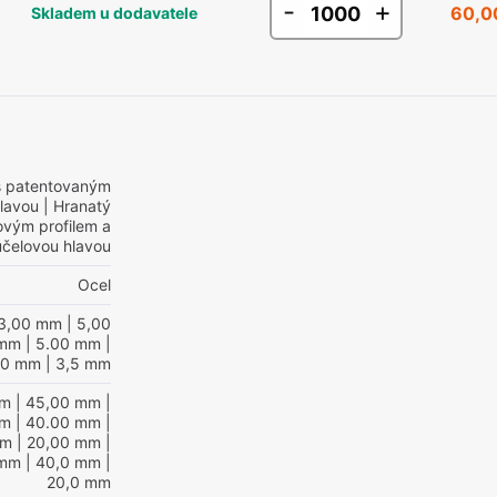
-
+
60,0
Skladem u dodavatele
s patentovaným
hlavou
| Hranatý
ovým profilem a
účelovou hlavou
Ocel
3,00 mm
| 5,00
 mm
| 5.00 mm
|
,0 mm
| 3,5 mm
mm
| 45,00 mm
|
mm
| 40.00 mm
|
mm
| 20,00 mm
|
 mm
| 40,0 mm
|
20,0 mm