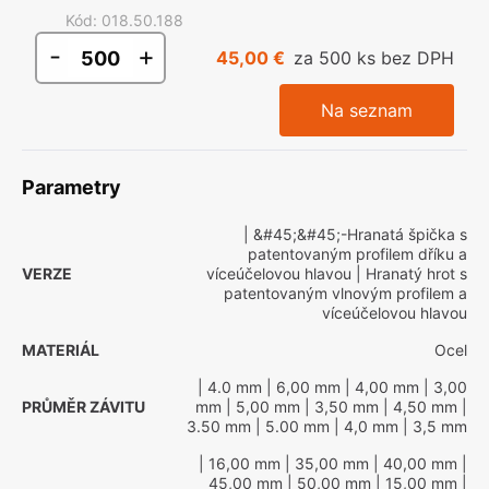
Kód
:
018.50.188
-
+
45,00 €
za 500 ks bez DPH
Na seznam
Parametry
| &#45;&#45;-Hranatá špička s
patentovaným profilem dříku a
VERZE
víceúčelovou hlavou
| Hranatý hrot s
patentovaným vlnovým profilem a
víceúčelovou hlavou
MATERIÁL
Ocel
| 4.0 mm
| 6,00 mm
| 4,00 mm
| 3,00
PRŮMĚR ZÁVITU
mm
| 5,00 mm
| 3,50 mm
| 4,50 mm
|
3.50 mm
| 5.00 mm
| 4,0 mm
| 3,5 mm
| 16,00 mm
| 35,00 mm
| 40,00 mm
|
45,00 mm
| 50,00 mm
| 15,00 mm
|