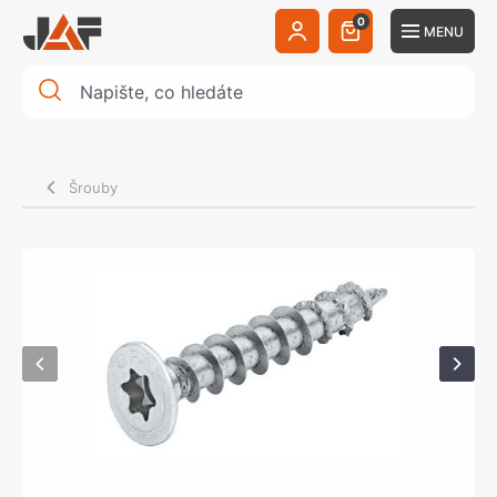
0
MENU
Šrouby