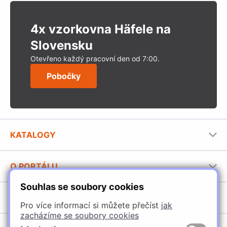
4x vzorkovna Häfele na
Slovensku
Otevřeno každý pracovní den od 7:00.
Pobočky
KATALOGY
Nábytkové kování Häfele
O PORTÁLU
Stavební katalog Häfele
Souhlas se soubory cookies
Provozovatel portálu
Brožury Häfele
SORTIMENT
Jak používat portál
Pro více informací si můžete přečíst
jak
zacházíme se soubory cookies
Úchytky