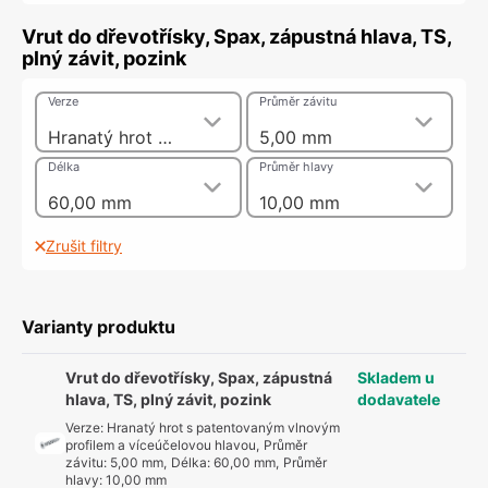
Vrut do dřevotřísky, Spax, zápustná hlava, TS,
plný závit, pozink
Verze
Průměr závitu
Hranatý hrot s patentovaným vlnovým profilem a víceúčelovou hlavou
5,00 mm
Délka
Průměr hlavy
60,00 mm
10,00 mm
Zrušit filtry
Varianty produktu
Vrut do dřevotřísky, Spax, zápustná
Skladem u
hlava, TS, plný závit, pozink
dodavatele
Verze
:
Hranatý hrot s patentovaným vlnovým
profilem a víceúčelovou hlavou
,
Průměr
závitu
:
5,00 mm
,
Délka
:
60,00 mm
,
Průměr
hlavy
:
10,00 mm