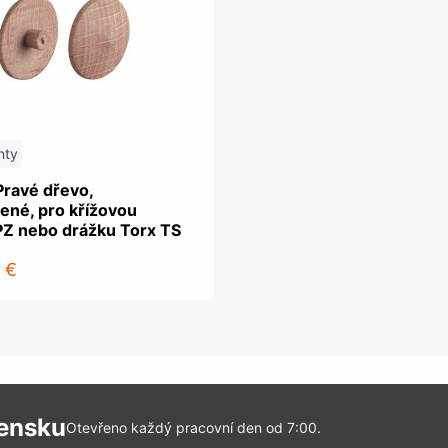
nty
Pravé dřevo,
ené, pro křížovou
PZ nebo drážku Torx TS
 €
vensku
Otevřeno každý pracovní den od 7:00.