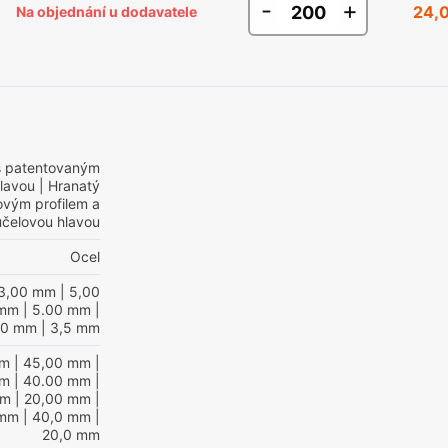
-
+
24,
Na objednání u dodavatele
s patentovaným
hlavou
| Hranatý
ovým profilem a
účelovou hlavou
Ocel
3,00 mm
| 5,00
 mm
| 5.00 mm
|
,0 mm
| 3,5 mm
mm
| 45,00 mm
|
mm
| 40.00 mm
|
mm
| 20,00 mm
|
 mm
| 40,0 mm
|
20,0 mm