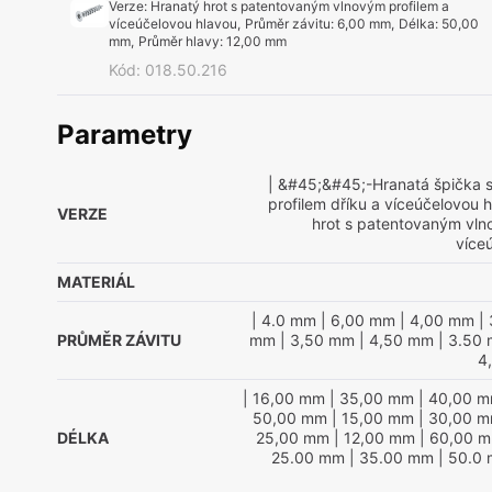
Verze
:
Hranatý hrot s patentovaným vlnovým profilem a
víceúčelovou hlavou
,
Průměr závitu
:
6,00 mm
,
Délka
:
50,00
mm
,
Průměr hlavy
:
12,00 mm
Kód
:
018.50.216
Parametry
| &#45;&#45;-Hranatá špička 
profilem dříku a víceúčelovou 
VERZE
hrot s patentovaným vln
více
MATERIÁL
| 4.0 mm
| 6,00 mm
| 4,00 mm
| 
PRŮMĚR ZÁVITU
mm
| 3,50 mm
| 4,50 mm
| 3.50
4
| 16,00 mm
| 35,00 mm
| 40,00 
50,00 mm
| 15,00 mm
| 30,00 
DÉLKA
25,00 mm
| 12,00 mm
| 60,00 
25.00 mm
| 35.00 mm
| 50.0