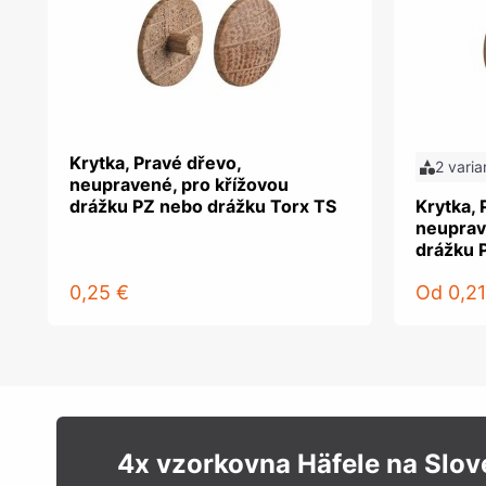
Krytka, Pravé dřevo,
2 varia
neupravené, pro křížovou
drážku PZ nebo drážku Torx TS
Krytka, 
neuprav
drážku 
0,25 €
Od
0,21
4x vzorkovna Häfele na Slo