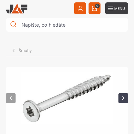
0
MENU
Šrouby