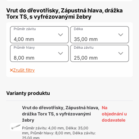
Vrut do dřevotřísky, Zápustná hlava, drážka
Torx TS, s vyfrézovanými žebry
Průměr závitu
Délka
4,00 mm
35,00 mm
Průměr hlavy
Délka závitu
8,00 mm
25,00 mm
Zrušit filtry
Varianty produktu
Vrut do dřevotřísky, Zápustná hlava,
Na
drážka Torx TS, s vyfrézovanými
objednání u
žebry
dodavatele
Průměr závitu
:
4,00 mm
,
Délka
:
35,00
mm
,
Průměr hlavy
:
8,00 mm
,
Délka závitu
:
25,00 mm