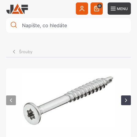
0
MENU
Šrouby