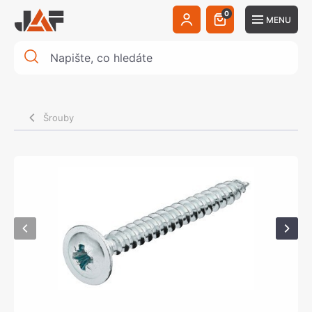
0
MENU
Šrouby