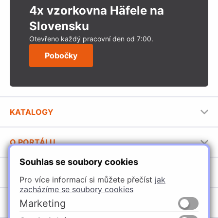
4x vzorkovna Häfele na
Slovensku
Otevřeno každý pracovní den od 7:00.
Pobočky
KATALOGY
Nábytkové kování Häfele
O PORTÁLU
Stavební katalog Häfele
Souhlas se soubory cookies
Provozovatel portálu
Brožury Häfele
SORTIMENT
Jak používat portál
Pro více informací si můžete přečíst
jak
zacházíme se soubory cookies
Úchytky
POBOČKY
Marketing
Nábytkové kování