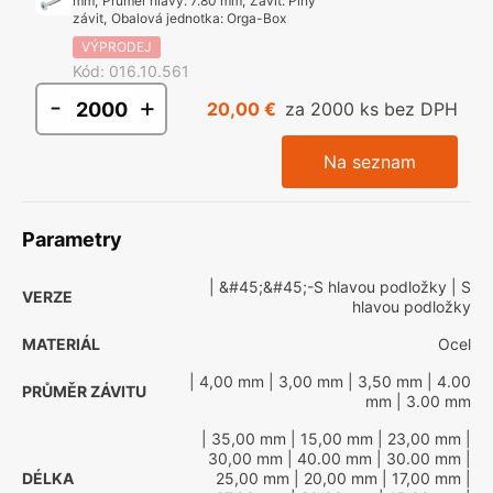
mm
,
Průměr hlavy
:
7.80 mm
,
Závit
:
Plný
závit
,
Obalová jednotka
:
Orga-Box
VÝPRODEJ
Kód
:
016.10.561
-
+
20,00 €
za 2000 ks bez DPH
Na seznam
Parametry
| &#45;&#45;-S hlavou podložky
| S
VERZE
hlavou podložky
MATERIÁL
Ocel
| 4,00 mm
| 3,00 mm
| 3,50 mm
| 4.00
PRŮMĚR ZÁVITU
mm
| 3.00 mm
| 35,00 mm
| 15,00 mm
| 23,00 mm
|
30,00 mm
| 40.00 mm
| 30.00 mm
|
DÉLKA
25,00 mm
| 20,00 mm
| 17,00 mm
|