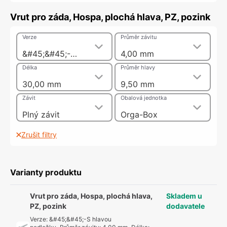
Vrut pro záda, Hospa, plochá hlava, PZ, pozink
Verze
Průměr závitu
&#45;&#45;-S hlavou podložky
4,00 mm
Délka
Průměr hlavy
30,00 mm
9,50 mm
Závit
Obalová jednotka
Plný závit
Orga-Box
Zrušit filtry
Varianty produktu
Vrut pro záda, Hospa, plochá hlava,
Skladem u
PZ, pozink
dodavatele
Verze
:
&#45;&#45;-S hlavou