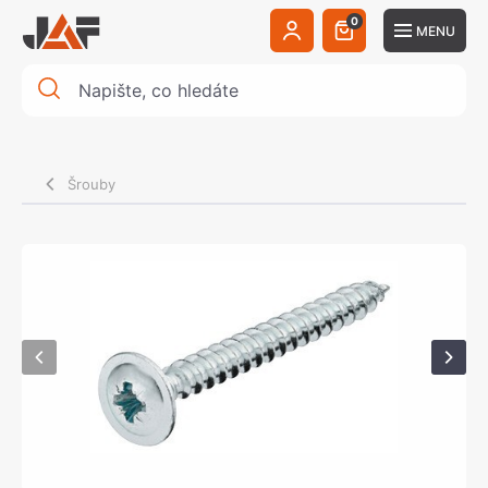
0
MENU
Šrouby