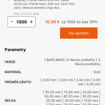
podložky
,
Průměr závitu
:
4,00 mm
,
Délka
:
30,00 mm
,
Průměr hlavy
:
9,50 mm
,
Závit
:
Plný
závit
,
Obalová jednotka
:
Orga-Box
Kód
:
016.10.868
-
+
10,00 €
za 1000 ks bez DPH
Na seznam
Parametry
| &#45;&#45;-S hlavou podložky
| S
VERZE
hlavou podložky
MATERIÁL
Ocel
| 4,00 mm
| 3,00 mm
| 3,50 mm
| 4.00
PRŮMĚR ZÁVITU
mm
| 3.00 mm
| 35,00 mm
| 15,00 mm
| 23,00 mm
|
30,00 mm
| 40.00 mm
| 30.00 mm
|
DÉLKA
25,00 mm
| 20,00 mm
| 17,00 mm
|
27,00 mm
| 20.00 mm
| 15.00 mm
|