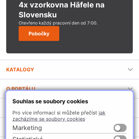
4x vzorkovna Häfele na
Slovensku
Otevřeno každý pracovní den od 7:00.
Pobočky
KATALOGY
Nábytkové kování Häfele
O PORTÁLU
Stavební katalog Häfele
Souhlas se soubory cookies
Provozovatel portálu
Brožury Häfele
SORTIMENT
Jak používat portál
Pro více informací si můžete přečíst
jak
zacházíme se soubory cookies
Úchytky
POBOČKY
Marketing
Nábytkové kování