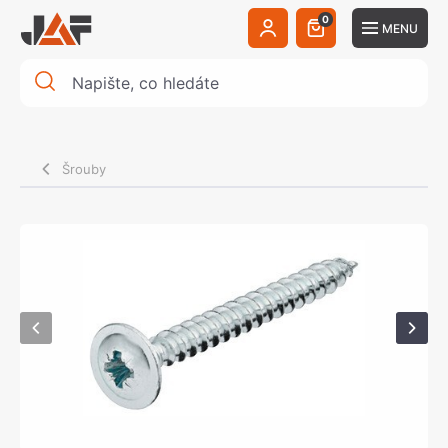
0
MENU
Šrouby