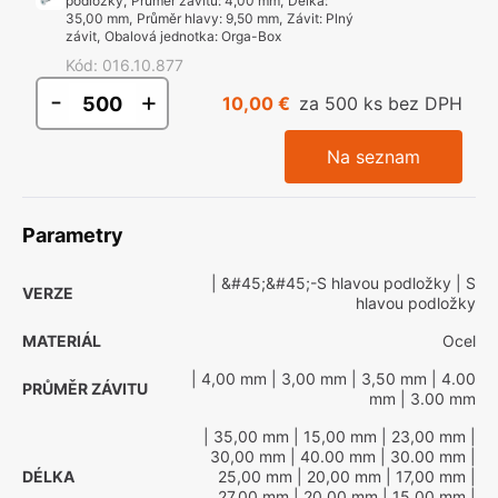
podložky
,
Průměr závitu
:
4,00 mm
,
Délka
:
35,00 mm
,
Průměr hlavy
:
9,50 mm
,
Závit
:
Plný
závit
,
Obalová jednotka
:
Orga-Box
Kód
:
016.10.877
-
+
10,00 €
za 500 ks bez DPH
Na seznam
Parametry
| &#45;&#45;-S hlavou podložky
| S
VERZE
hlavou podložky
MATERIÁL
Ocel
| 4,00 mm
| 3,00 mm
| 3,50 mm
| 4.00
PRŮMĚR ZÁVITU
mm
| 3.00 mm
| 35,00 mm
| 15,00 mm
| 23,00 mm
|
30,00 mm
| 40.00 mm
| 30.00 mm
|
DÉLKA
25,00 mm
| 20,00 mm
| 17,00 mm
|
27,00 mm
| 20.00 mm
| 15.00 mm
|