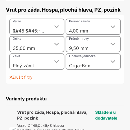
Vrut pro záda, Hospa, plochá hlava, PZ, pozink
Verze
Průměr závitu
&#45;&#45;-S hlavou podložky
4,00 mm
Délka
Průměr hlavy
35,00 mm
9,50 mm
Závit
Obalová jednotka
Plný závit
Orga-Box
Zrušit filtry
Varianty produktu
Vrut pro záda, Hospa, plochá hlava,
Skladem u
PZ, pozink
dodavatele
Verze
:
&#45;&#45;-S hlavou