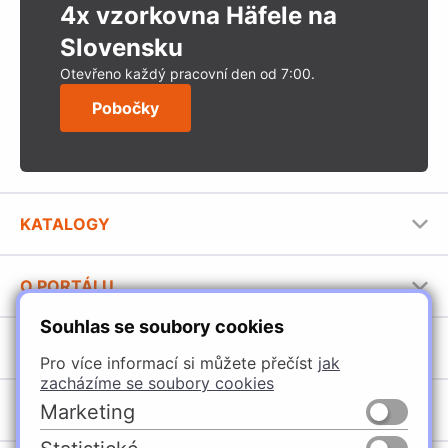
4x vzorkovna Häfele na
Slovensku
Otevřeno každý pracovní den od 7:00.
Pobočky
KATALOGY
Nábytkové kování Häfele
O PORTÁLU
Stavební katalog Häfele
Souhlas se soubory cookies
Provozovatel portálu
Brožury Häfele
SORTIMENT
Jak používat portál
Pro více informací si můžete přečíst
jak
zacházíme se soubory cookies
Úchytky
POBOČKY
Marketing
Nábytkové kování