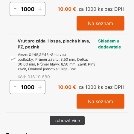
-
+
10,00 €
za 1000 ks bez DPH
Na seznam
Vrut pro záda, Hospa, plochá hlava,
Skladem u
PZ, pozink
dodavatele
Verze
:
&#45;&#45;-S hlavou
podložky
,
Průměr závitu
:
3,50 mm
,
Délka
:
30,00 mm
,
Průměr hlavy
:
8,50 mm
,
Závit
:
Plný
závit
,
Obalová jednotka
:
Orga-Box
Kód
:
016.10.680
-
+
10,00 €
za 1000 ks bez DPH
Na seznam
zobrazit více