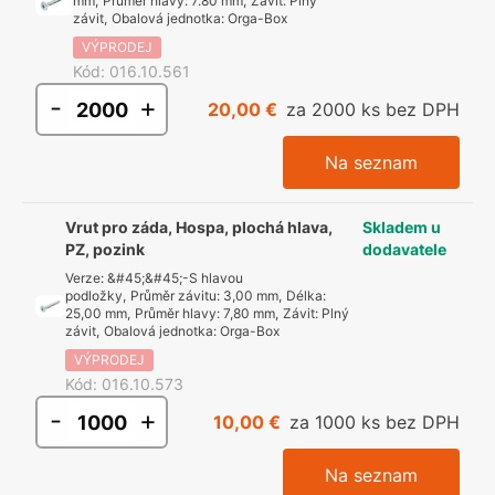
mm
,
Průměr hlavy
:
7.80 mm
,
Závit
:
Plný
závit
,
Obalová jednotka
:
Orga-Box
VÝPRODEJ
Kód
:
016.10.561
-
+
20,00 €
za 2000 ks bez DPH
Na seznam
Vrut pro záda, Hospa, plochá hlava,
Skladem u
PZ, pozink
dodavatele
Verze
:
&#45;&#45;-S hlavou
podložky
,
Průměr závitu
:
3,00 mm
,
Délka
:
25,00 mm
,
Průměr hlavy
:
7,80 mm
,
Závit
:
Plný
závit
,
Obalová jednotka
:
Orga-Box
VÝPRODEJ
Kód
:
016.10.573
-
+
10,00 €
za 1000 ks bez DPH
Na seznam