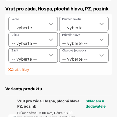
Vrut pro záda, Hospa, plochá hlava, PZ, pozink
Verze
Průměr závitu
-- vyberte --
-- vyberte --
Délka
Průměr hlavy
-- vyberte --
-- vyberte --
Závit
Obalová jednotka
-- vyberte --
-- vyberte --
Zrušit filtry
Varianty produktu
Vrut pro záda, Hospa, plochá hlava,
Skladem u
PZ, pozink
dodavatele
Průměr závitu
:
3.00 mm
,
Délka
:
16.00