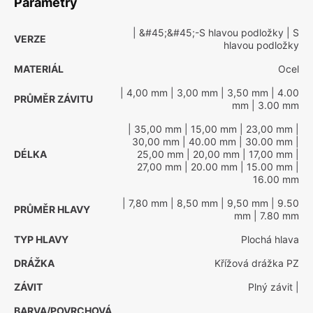
Parametry
| &#45;&#45;-S hlavou podložky
| S
VERZE
hlavou podložky
MATERIÁL
Ocel
| 4,00 mm
| 3,00 mm
| 3,50 mm
| 4.00
PRŮMĚR ZÁVITU
mm
| 3.00 mm
| 35,00 mm
| 15,00 mm
| 23,00 mm
|
30,00 mm
| 40.00 mm
| 30.00 mm
|
DÉLKA
25,00 mm
| 20,00 mm
| 17,00 mm
|
27,00 mm
| 20.00 mm
| 15.00 mm
|
16.00 mm
| 7,80 mm
| 8,50 mm
| 9,50 mm
| 9.50
PRŮMĚR HLAVY
mm
| 7.80 mm
TYP HLAVY
Plochá hlava
DRÁŽKA
Křížová drážka PZ
ZÁVIT
Plný závit
|
BARVA/POVRCHOVÁ