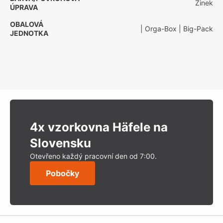
Zinek
ÚPRAVA
OBALOVÁ
| Orga-Box
| Big-Pack
JEDNOTKA
4x vzorkovna Häfele na
Slovensku
Otevřeno každý pracovní den od 7:00.
Pobočky