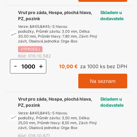
Vrut pro záda, Hospa, plochá hlava,
Skladem u
PZ, pozink
dodavatele
Verze
:
&#45;&#45;-S hlavou
podložky
,
Průměr závitu
:
3.00 mm
,
Délka
:
30.00 mm
,
Průměr hlavy
:
7.80 mm
,
Závit
:
Plný
závit
,
Obalová jednotka
:
Orga-Box
VÝPRODEJ
Kód
:
016.10.582
-
+
10,00 €
za 1000 ks bez DPH
Na seznam
Vrut pro záda, Hospa, plochá hlava,
Skladem u
PZ, pozink
dodavatele
Verze
:
&#45;&#45;-S hlavou
podložky
,
Průměr závitu
:
3,50 mm
,
Délka
:
25,00 mm
,
Průměr hlavy
:
8,50 mm
,
Závit
:
Plný
závit
,
Obalová jednotka
:
Orga-Box
Kód
:
016.10.671