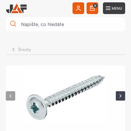
0
MENU
Šrouby