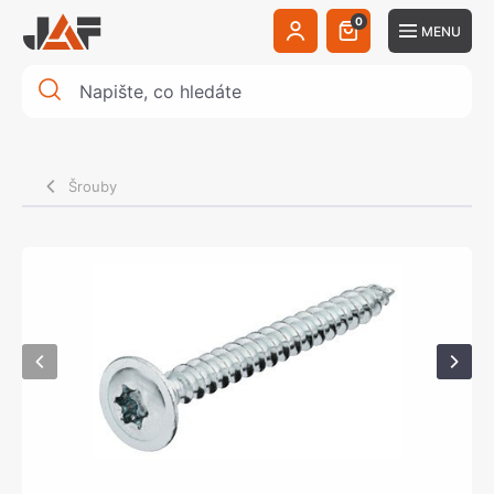
0
MENU
Šrouby