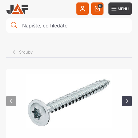
0
MENU
Šrouby