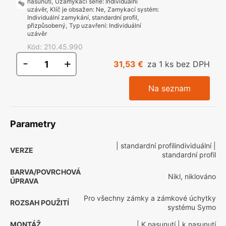
nasunutí
,
Uzamykací série
:
Individuální
uzávěr
,
Klíč je obsažen
:
Ne
,
Zamykací systém
:
Individuální zamykání, standardní profil,
přizpůsobený
,
Typ uzavření
:
Individuální
uzávěr
Kód
:
210.45.990
-
+
31,53 €
za 1 ks bez DPH
Na seznam
Parametry
| standardní profilindividuální
|
VERZE
standardní profil
BARVA/POVRCHOVÁ
Nikl, niklováno
ÚPRAVA
Pro všechny zámky a zámkové úchytky
ROZSAH POUŽITÍ
systému Symo
MONTÁŽ
| K nasunutí
| k nasunutí