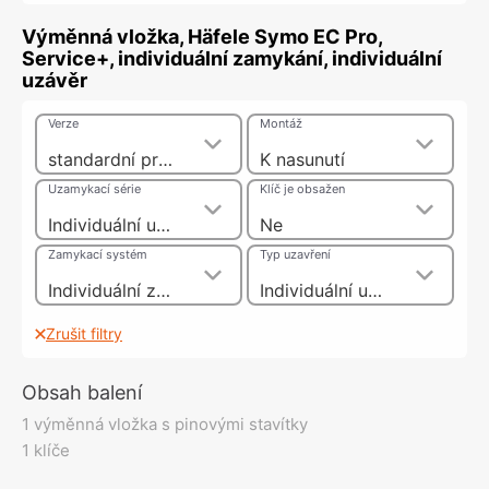
Výměnná vložka, Häfele Symo EC Pro,
Service+, individuální zamykání, individuální
uzávěr
Verze
Montáž
standardní profilindividuální
K nasunutí
Uzamykací série
Klíč je obsažen
Individuální uzávěr
Ne
Zamykací systém
Typ uzavření
Individuální zamykání, standardní profil, přizpůsobený
Individuální uzávěr
Zrušit filtry
Obsah balení
1 výměnná vložka s pinovými stavítky
1 klíče