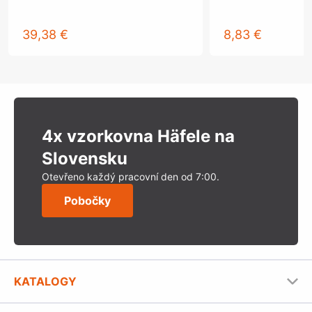
39,38 €
8,83 €
4x vzorkovna Häfele na
Slovensku
Otevřeno každý pracovní den od 7:00.
Pobočky
KATALOGY
Nábytkové kování Häfele