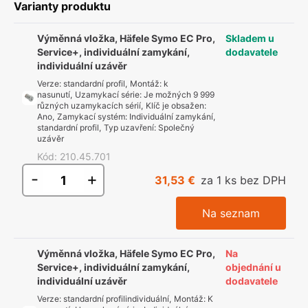
Varianty produktu
Výměnná vložka, Häfele Symo EC Pro,
Skladem u
Service+, individuální zamykání,
dodavatele
individuální uzávěr
Verze
:
standardní profil
,
Montáž
:
k
nasunutí
,
Uzamykací série
:
Je možných 9 999
různých uzamykacích sérií
,
Klíč je obsažen
:
Ano
,
Zamykací systém
:
Individuální zamykání,
standardní profil
,
Typ uzavření
:
Společný
uzávěr
Kód
:
210.45.701
-
+
31,53 €
za 1 ks bez DPH
Na seznam
Výměnná vložka, Häfele Symo EC Pro,
Na
Service+, individuální zamykání,
objednání u
individuální uzávěr
dodavatele
Verze
:
standardní profilindividuální
,
Montáž
:
K