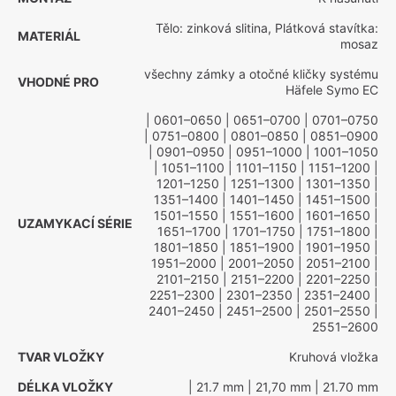
Tělo: zinková slitina, Plátková stavítka:
MATERIÁL
mosaz
všechny zámky a otočné kličky systému
VHODNÉ PRO
Häfele Symo EC
| 0601–0650
| 0651–0700
| 0701–0750
| 0751–0800
| 0801–0850
| 0851–0900
| 0901–0950
| 0951–1000
| 1001–1050
| 1051–1100
| 1101–1150
| 1151–1200
|
1201–1250
| 1251–1300
| 1301–1350
|
1351–1400
| 1401–1450
| 1451–1500
|
1501–1550
| 1551–1600
| 1601–1650
|
UZAMYKACÍ SÉRIE
1651–1700
| 1701–1750
| 1751–1800
|
1801–1850
| 1851–1900
| 1901–1950
|
1951–2000
| 2001–2050
| 2051–2100
|
2101–2150
| 2151–2200
| 2201–2250
|
2251–2300
| 2301–2350
| 2351–2400
|
2401–2450
| 2451–2500
| 2501–2550
|
2551–2600
TVAR VLOŽKY
Kruhová vložka
DÉLKA VLOŽKY
| 21.7 mm
| 21,70 mm
| 21.70 mm