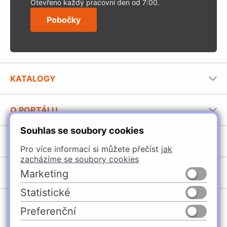
Otevřeno každý pracovní den od 7:00.
Pobočky
KATALOGY
Nábytkové kování Häfele
O PORTÁLU
Stavební katalog Häfele
Souhlas se soubory cookies
Provozovatel portálu
Brožury Häfele
SORTIMENT
Pro více informací si můžete přečíst
jak
Jak používat portál
zacházíme se soubory cookies
Úchytky
Marketing
POBOČKY
Nábytkové kování
Statistické
Špačince
Vybavení kuchyní
Preferenční
Žilina
Osvětlení a elektro
Česko
Slovensko