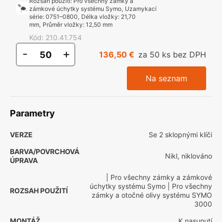
Rozsah použití
:
Pro všechny zámky a
zámkové úchytky systému Symo
,
Uzamykací
série
:
0751–0800
,
Délka vložky
:
21,70
mm
,
Průměr vložky
:
12,50 mm
Kód
:
210.41.754
-
+
136,50 €
za 50 ks bez DPH
Na seznam
Parametry
VERZE
Se 2 sklopnými klíči
BARVA/POVRCHOVÁ
Nikl, niklováno
ÚPRAVA
| Pro všechny zámky a zámkové
úchytky systému Symo
| Pro všechny
ROZSAH POUŽITÍ
zámky a otočné olivy systému SYMO
3000
MONTÁŽ
K nasunutí