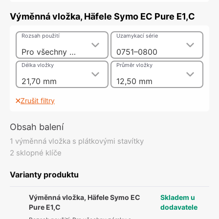
Výměnná vložka, Häfele Symo EC Pure E1,C
Rozsah použití
Uzamykací série
Pro všechny zámky a zámkové úchytky systému Symo
0751–0800
Délka vložky
Průměr vložky
21,70 mm
12,50 mm
Zrušit filtry
Obsah balení
1 výměnná vložka s plátkovými stavítky
2 sklopné klíče
Varianty produktu
Výměnná vložka, Häfele Symo EC
Skladem u
Pure E1,C
dodavatele